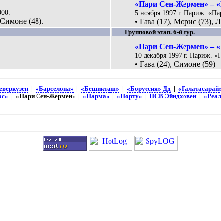
«Пари Сен-Жермен» – «
000.
5 ноября 1997 г. Париж. «Па
 Симоне (48).
• Гава (17), Морис (73), 
Групповой этап. 6-й тур.
«Пари Сен-Жермен» – «
10 декабря 1997 г. Париж. «
• Гава (24), Симоне (59)
еверкузен
|
«Барселона»
|
«Бешикташ»
|
«Боруссия» Дд
|
«Галатасарай
ос»
| «Пари Сен-Жермен» |
«Парма»
|
«Порту»
|
ПСВ Эйндховен
|
«Реа