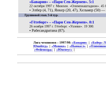
«Бавария» – «Пари Сен-Жермен». 5:1
22 октября 1997 г. Мюнхен. «Олимпиаштадион». 45 
• Элбер (4, 71), Янкер (20, 47), Хельмер (50) —
Групповой этап. 5-й тур.
«Гётеборг» – «Пари Сен-Жермен». 0:1
26 ноября 1997 г. Гётеборг. «Уллеви». 19 300.
• Рабесандратана (87).
Лига чемпионов – 1997/98:
«Бавария»
|
«Байер» Л
Юнайтед»
|
«Монако»
|
«Ньюкасл»
|
«Олимпиак
«Фейеноорд»
|
«Ювентус»
|