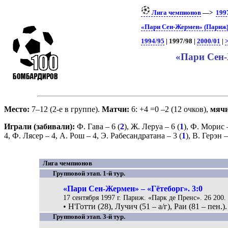
Лига чемпионов
—>
199
«Пари Сен-Жермен» (Париж)
1994/95
| 1997/98 |
2000/01
|
>
«Пари Сен-
Место:
7–12 (2-е в группе).
Матчи:
6: +4 =0 –2 (12 очков),
мяч
Играли (забивали):
Ф. Гава
– 6 (
2
),
Ж. Леруа
– 6 (
1
),
Ф. Морис
–
4,
Ф. Лясер
– 4,
А. Рош
– 4,
Э. Рабесандратана
– 3 (
1
),
В. Герэн
–
Лига чемпионов
Групповой этап. 1-й тур.
«Пари Сен-Жермен» – «Гётеборг». 3:0
17 сентября 1997 г. Париж. «Парк де Пренс». 26 200.
• Н'Готти (28), Лучич (51 – а/г), Раи (81 – пен.).
Групповой этап. 3-й тур.