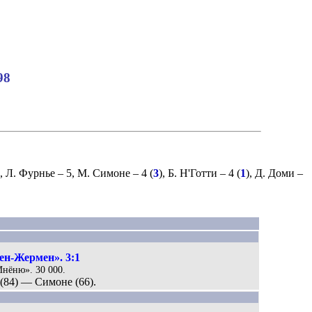
98
,
Л. Фурнье
– 5,
М. Симоне
– 4 (
3
),
Б. Н'Готти
– 4 (
1
),
Д. Доми
–
н-Жермен». 3:1
«Инёню». 30 000.
 (84) — Симоне (66).