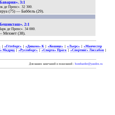
Бавария». 3:1
рк де Пренс». 32 300.
Леруа (75) — Баббель (29).
Бешикташ». 2:1
Парк де Пренс». 34 000.
 — Мехмет (38).
»
|
«Гётеборг»
|
«Динамо» К
|
«Кошице»
|
«Льерс»
|
«Манчестер
л» Мадрид
|
«Русенборг»
|
«Спарта» Прага
|
«Спортинг» Лиссабон
|
Для ваших замечаний и пожеланий -
bombarder@yandex.ru