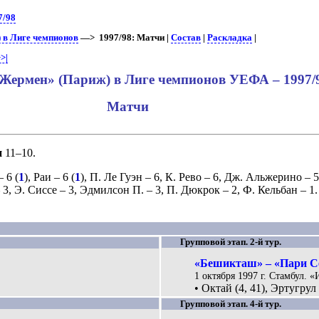
7/98
 в Лиге чемпионов
—> 1997/98: Матчи |
Состав
|
Раскладка
|
>|
Жермен» (Париж) в Лиге чемпионов УЕФА – 1997/
Матчи
и
11–10.
 6 (
1
),
Раи
– 6 (
1
),
П. Ле Гуэн
– 6,
К. Рево
– 6,
Дж. Альжерино
– 5
 3,
Э. Сиссе
– 3,
Эдмилсон П.
– 3,
П. Дюкрок
– 2,
Ф. Кельбан
– 1.
Групповой этап. 2-й тур.
«Бешикташ» – «Пари Се
1 октября 1997 г. Стамбул. 
• Октай (4, 41), Эртугрул
Групповой этап. 4-й тур.