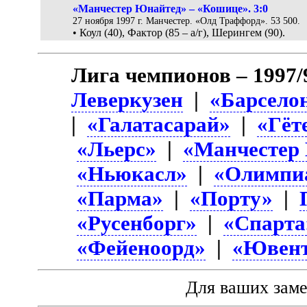
«Манчестер Юнайтед» – «Кошице». 3:0
27 ноября 1997 г. Манчестер. «Олд Траффорд». 53 500.
• Коул (40), Фактор (85 – а/г), Шерингем (90).
Лига чемпионов – 1997/
Леверкузен
|
«Барсело
|
«Галатасарай»
|
«Гёт
«Льерс»
|
«Манчестер
«Ньюкасл»
|
«Олимпи
«Парма»
|
«Порту»
|
«Русенборг»
|
«Спарта
«Фейеноорд»
|
«Ювент
Для ваших зам