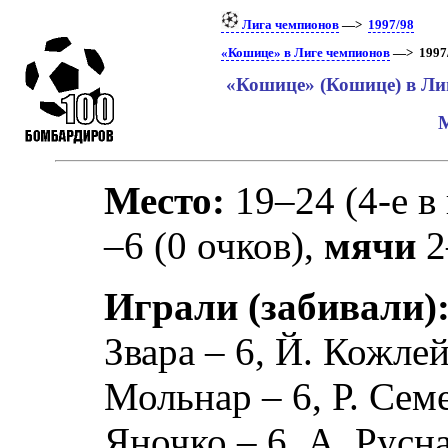
Лига чемпионов
—>
1997/98
«Кошице» в Лиге чемпионов
—> 1997/
«Кошице» (Кошице) в Ли
Место:
19–24 (4-е в
–6 (0 очков),
мячи
2
Играли (забивали)
Звара
– 6,
Й. Кожле
Мольнар
– 6,
Р. Сем
Яночко
– 6,
А. Русн