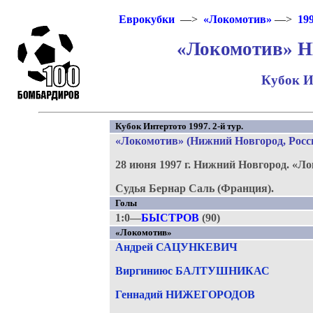
Еврокубки
—>
«Локомотив»
—>
19
«Локомотив» НН
Кубок И
Кубок Интертото 1997. 2-й тур.
«Локомотив» (Нижний Новгород, Росс
28 июня 1997 г.
Нижний Новгород.
«Ло
Судья Бернар Саль (Франция).
Голы
1:0—
БЫСТРОВ
(90)
«Локомотив»
Андрей САЦУНКЕВИЧ
Виргиниюс БАЛТУШНИКАС
Геннадий НИЖЕГОРОДОВ