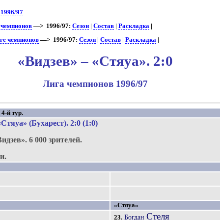
>
1996/97
е чемпионов
—> 1996/97:
Сезон
|
Состав
|
Раскладка
|
иге чемпионов
—> 1996/97:
Сезон
|
Состав
|
Раскладка
|
«Видзев» – «Стяуа». 2:0
Лига чемпионов 1996/97
4-й тур.
Стяуа» (Бухарест)
. 2:0 (1:0)
Видзев».
6 000 зрителей.
и.
«Стяуа»
Стеля
Богдан
23.