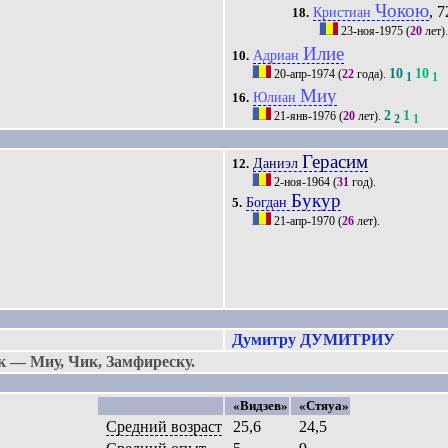
Чокою
, 7
Кристиан
18.
23-ноя-1975
(
20
лет)
Илие
Адриан
10.
10
10
20-апр-1974
(
22
года).
1
1
Миу
Юлиан
16.
2
1
21-янв-1976
(
20
лет).
2
1
Герасим
Даниэл
12.
2-ноя-1964
(
31
год).
Букур
Богдан
5.
21-апр-1970
(
26
лет).
Думитру ДУМИТРИУ
— Миу, Чик, Замфиреску.
«Видзев»
«Стяуа»
Средний возраст
25,6
24,5