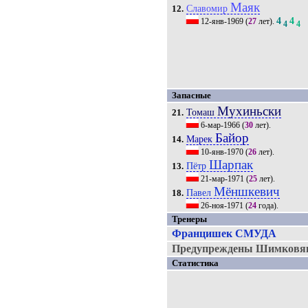
Маяк
Славомир
12.
4
4
12-янв-1969
(
27
лет).
4
4
Запасные
Мухиньски
Томаш
21.
6-мар-1966
(
30
лет).
Байор
Марек
14.
10-янв-1970
(
26
лет).
Шарпак
Пётр
13.
21-мар-1971
(
25
лет).
Мёншкевич
Павел
18.
26-ноя-1971
(
24
года).
Тренеры
Францишек СМУДА
Предупреждены Шимковяк 
Статистика