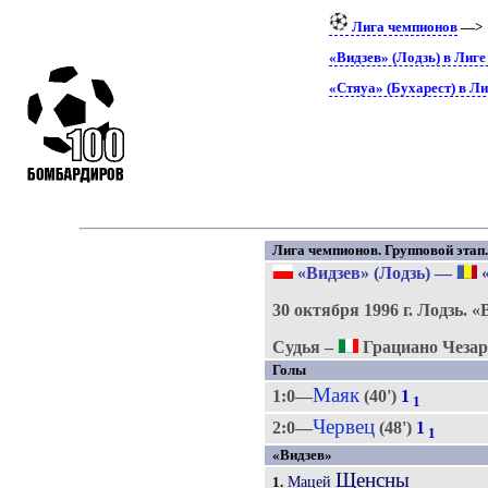
Лига чемпионов
—
«Видзев» (Лодзь) в Лиг
«Стяуа» (Бухарест) в Л
Лига чемпионов. Групповой этап. 
«Видзев» (Лодзь)
—
«
30 октября 1996 г.
Лодзь.
«
Судья –
Грациано Чезар
Голы
Маяк
1:0—
(40')
1
1
Червец
2:0—
(48')
1
1
«Видзев»
Щенсны
Мацей
1.