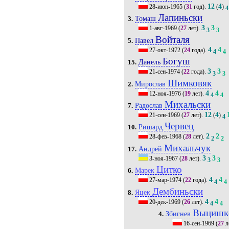
12
4
28-июн-1965
(
31
год).
(
)
4
Лапиньски
Томаш
3.
3
3
1-авг-1969
(
27
лет).
3
3
Войталя
Павел
5.
4
4
27-окт-1972
(
24
года).
4
4
Богуш
Данель
15.
3
3
21-сен-1974
(
22
года).
3
3
Шимковяк
Мирослав
2.
4
4
12-ноя-1976
(
19
лет).
4
4
Михальски
Радослав
7.
12
4
21-сен-1969
(
27
лет).
(
)
4
Червец
Ришард
10.
2
2
28-фев-1968
(
28
лет).
2
2
Михальчук
Андрей
17.
3
3
3-ноя-1967
(
28
лет).
3
3
Цитко
Марек
6.
4
4
27-мар-1974
(
22
года).
4
4
Дембиньски
Яцек
8.
4
4
20-дек-1969
(
26
лет).
4
4
Выцишк
Збигнев
4.
16-сен-1969
(
27
л