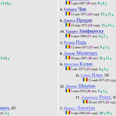
12
4
9
8
(
)
5-дек-1967
(
28
лет).
4
3
2
Чик
Тибериу
4.
15
15
12-дек-1971
(
24
года).
4
4
Продан
Даниэл
6.
15
15
23-мар-1972
(
24
года).
3
3
Замфиреску
Тудорел
14.
4
2
5-июн-1969
(
27
лет).
4
2
Надь
Роланд
3.
9
5
12-июн-1971
(
25
лет).
4
4
Милитару
Дамьян
8.
11
4
11
11
(
)
19-дек-1967
(
28
лет).
4
4
4
Кэлин
Аугустин
9.
4
4
5-авг-1973
(
23
года).
4
4
Илие
, 56'
Сабин
11.
11-май-1975
(
21
год)
Шербан
Деннис
22.
4
4
5-янв-1976
(
20
лет).
4
4
Рошу
, 6
Лауренциу
17.
26-окт-1975
(
21
год)
евич
Лэкэтуш
, 85'
Мариус
7.
2
10
10
ет).
5-апр-1964
(
32
года).
2
3
3