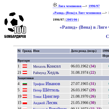
Лига чемпионов
—>
1996/97
«Рапид» (Вена) в Лиге чемпионов
—> 1
1996/97 |
2005/06
|
«Рапид» (Вена) в Лиге
С
№
Гражд.
Имя
Дата рожд. (возр.)
1996
Игр
Вратари
Консел
1
06.03.1962 (
34
)
Михаэль
Хедль
21
31.08.1974 (
22
)
Раймунд
Защитники
Иванов
4
27.07.1965 (
31
)
Трифон
Шёттель
5
26.03.1967 (
29
)
Петер
Цинглер
19
21.08.1970 (
26
)
Томас
Лесяк
15
21.05.1966 (
30
)
Анджей
Ратайчик
16
09.11.1973 (
22–23
)