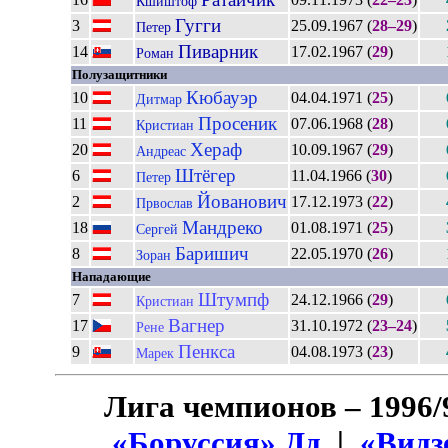
Кшиштоф
Гугги
3
25.09.1967 (
28–29
)
Петер
Пиварник
14
17.02.1967 (
29
)
Роман
Полузащитники
Кюбауэр
10
04.04.1971 (
25
)
Дитмар
Просеник
11
07.06.1968 (
28
)
Кристиан
Хераф
20
10.09.1967 (
29
)
Андреас
Штёгер
6
11.04.1966 (
30
)
Петер
Йованович
2
17.12.1973 (
22
)
Првослав
Мандреко
18
01.08.1971 (
25
)
Сергей
Баришич
8
22.05.1970 (
26
)
Зоран
Нападающие
Штумпф
7
24.12.1966 (
29
)
Кристиан
Вагнер
17
31.10.1972 (
23–24
)
Рене
Пенкса
9
04.08.1973 (
23
)
Марек
Лига чемпионов – 1996/
«Боруссия» Дд
|
«Видз