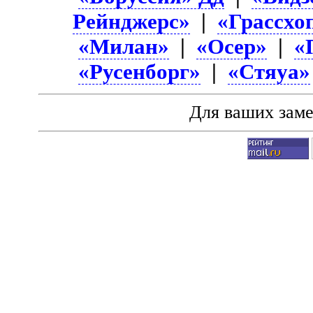
Рейнджерс»
|
«Грассхо
«Милан»
|
«Осер»
|
«
«Русенборг»
|
«Стяуа»
Для ваших зам