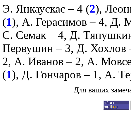
Э. Янкаускас
– 4 (
2
),
Леон
(
1
),
А. Герасимов
– 4,
Д. 
С. Семак
– 4,
Д. Тяпушки
Первушин
– 3,
Д. Хохлов
2,
А. Иванов
– 2,
А. Мовс
(
1
),
Д. Гончаров
– 1,
А. Т
Для ваших замеч