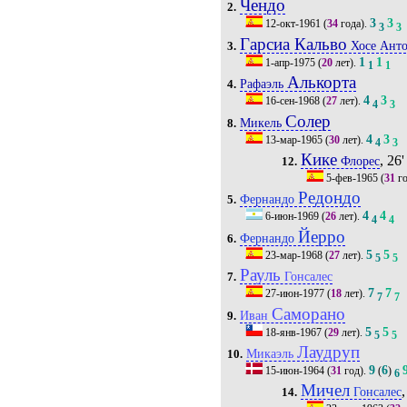
Чендо
2.
3
3
12-окт-1961
(
34
года).
3
3
Гарсиа Кальво
Хосе Ант
3.
1
1
1-апр-1975
(
20
лет).
1
1
Алькорта
Рафаэль
4.
4
3
16-сен-1968
(
27
лет).
4
3
Солер
Микель
8.
4
3
13-мар-1965
(
30
лет).
4
3
Кике
, 26'
Флорес
12.
5-фев-1965
(
31
го
Редондо
Фернандо
5.
4
4
6-июн-1969
(
26
лет).
4
4
Йерро
Фернандо
6.
5
5
23-мар-1968
(
27
лет).
5
5
Рауль
Гонсалес
7.
7
7
27-июн-1977
(
18
лет).
7
7
Саморано
Иван
9.
5
5
18-янв-1967
(
29
лет).
5
5
Лаудруп
Микаэль
10.
9
6
15-июн-1964
(
31
год).
(
)
6
Мичел
,
Гонсалес
14.