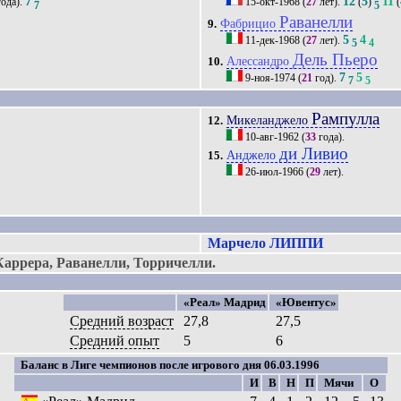
7
12
5
11
ода).
15-окт-1968
(
27
лет).
(
)
(
7
5
Раванелли
Фабрицио
9.
5
4
11-дек-1968
(
27
лет).
5
4
Дель Пьеро
Алессандро
10.
7
5
9-ноя-1974
(
21
год).
7
5
Рампулла
Микеланджело
12.
10-авг-1962
(
33
года).
ди Ливио
Анджело
15.
26-июл-1966
(
29
лет).
Марчело ЛИППИ
аррера, Раванелли, Торричелли.
«Реал» Мадрид
«Ювентус»
Средний возраст
27,8
27,5
Средний опыт
5
6
Баланс в Лиге чемпионов после игрового дня 06.03.1996
И
В
Н
П
Мячи
О