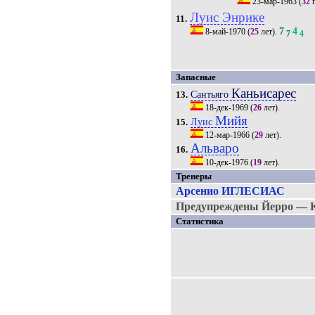
23-мар-1963
(
32
г
Луис Энрике
11.
7
4
8-май-1970
(
25
лет).
7
4
Запасные
Каньисарес
Сантьяго
13.
18-дек-1969
(
26
лет).
Мийя
Луис
15.
12-мар-1966
(
29
лет).
Альваро
16.
10-дек-1976
(
19
лет).
Тренеры
Арсенио ИГЛЕСИАС
Предупреждены Йерро — К
Статистика