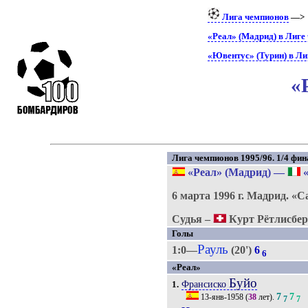
Лига чемпионов
—
«Реал» (Мадрид) в Лиге
«Ювентус» (Турин) в Ли
«
Лига чемпионов 1995/96. 1/4 фин
«Реал» (Мадрид)
—
«
6 марта 1996 г.
Мадрид.
«С
Судья –
Курт Рётлисбер
Голы
Рауль
1:0—
(20')
6
6
«Реал»
Буйо
Франсиско
1.
7
7
13-янв-1958
(
38
лет).
7
7