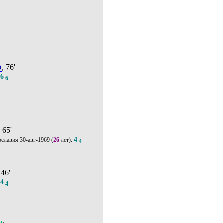
о
, 76'
6
.
6
, 65'
4
30-авг-1969
(
26
лет).
4
 46'
4
.
4