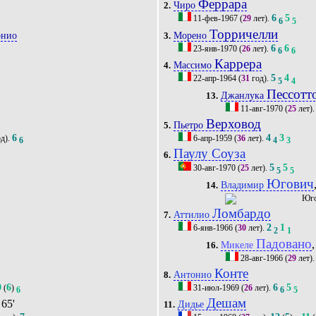
Феррара
Чиро
2.
6
5
11-фев-1967
(
29
лет).
6
5
Торричелли
онио
Морено
3.
6
6
23-янв-1970
(
26
лет).
6
6
Каррера
Массимо
4.
5
4
22-апр-1964
(
31
год).
5
4
Пессотт
Джанлука
13.
11-авг-1970
(
25
лет)
Верховод
Пьетро
5.
6
4
3
д).
6-апр-1959
(
36
лет).
6
4
3
Паулу Соуза
6.
5
5
30-авг-1970
(
25
лет).
5
5
Югович
Владимир
14.
Ломбардо
Аттилио
7.
2
1
6-янв-1966
(
30
лет).
2
1
Падовано
,
Микеле
16.
28-авг-1966
(
29
лет)
Конте
Антонио
8.
9
6
6
5
(
)
31-июл-1969
(
26
лет).
6
6
5
Дешам
 65'
Дидье
11.