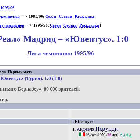
>
1995/96
 чемпионов
—> 1995/96:
Сезон
|
Состав
|
Раскладка
|
ге чемпионов
—> 1995/96:
Сезон
|
Состав
|
Раскладка
|
Реал» Мадрид – «Ювентус». 1:0
Лига чемпионов 1995/96
ала. Первый матч.
Ювентус» (Турин)
. 1:0 (1:0)
антьяго Бернабеу».
80 000 зрителей.
гер.
«Ювентус»
Перуцци
Анджело
1.
6
6
16-фев-1970
(
26
лет).
6
6