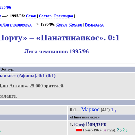
995/96
в
—> 1995/96:
Сезон
|
Состав
|
Раскладка
|
в Лиге чемпионов
—> 1995/96:
Сезон
|
Состав
|
Раскладка
|
Порту» – «Панатинаикос». 0:1
Лига чемпионов 1995/96
3-й тур.
аикос» (Афины)
. 0:1 (0:1)
Даш Анташ».
25 000 зрителей.
аланге.
Маркос
0:1—
(41')
1
1
«Панатинаикос»
Вандзик
Юзеф
1.
2
2
13-авг-1963
(
32
года).
3
2
2