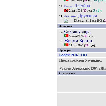
14
10
2-янв-1969
(
26
лет).
3
3
Лэтэйпи
Рассел
10.
3
3
2-авг-1968
(
27
лет).
3
3
Друлович
Любинко
11.
11-сен-1968
(
2
Запасные
Силвину
Лору
12.
5-мар-1959
(
36
лет).
Жоржи Кошта
13.
14-окт-1971
(
24
года).
Тренеры
Бобби РОБСОН
Предупреждён Узунидис.
Удалён Алексудис (36', 2ЖК
Статистика