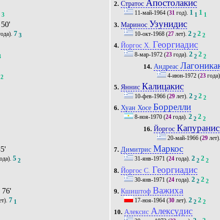
Апостолакис
Стратос
2.
3
1
1
11-май-1964
(
31
год).
3
1
1
Узунидис
 50'
Маринос
3.
7
2
2
ода).
10-окт-1968
(
27
лет).
3
2
2
Георгиадис
Йоргос Х.
4.
2
2
8-мар-1972
(
23
года).
3
2
2
Лагоника
Андреас
14.
4-июн-1972
(
23
года)
2
Калицакис
Яннис
5.
2
2
10-фев-1966
(
29
лет).
2
2
Боррелли
Хуан Хосе
6.
2
2
8-ноя-1970
(
24
года).
2
2
Капуранис
Йоргос
16.
20-май-1966
(
29
лет)
Маркос
85'
Димитрис
7.
5
2
2
ода).
31-янв-1971
(
24
года).
2
2
2
Георгиадис
Йоргос С.
8.
2
2
30-янв-1971
(
24
года).
2
2
Важиха
, 76'
Кшиштоф
9.
7
2
2
ет).
17-ноя-1964
(
30
лет).
1
2
2
Алексудис
Алексис
10.