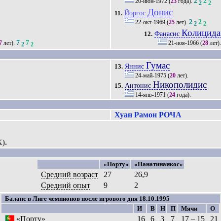
2
2
20-июн-1972
(
23
года).
2
2
Донис
Йоргос
11.
2
2
22-окт-1969
(
25
лет).
2
2
Колицида
Фанасис
12.
7
7
7
лет).
21-ноя-1966
(
28
лет)
2
2
Гумас
Яннис
13.
24-май-1975
(
20
лет).
Никополидис
Антонис
15.
14-янв-1971
(
24
года).
Хуан Рамон РОЧА
).
«Порту»
«Панатинаикос»
Средний возраст
27
26,9
Средний опыт
9
2
Баланс в Лиге чемпионов после игрового дня 18.10.1995
И
В
Н
П
Мячи
О
«Порту»
16
6
3
7
17 – 15
21