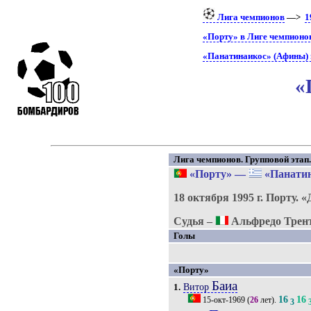
Лига чемпионов
—>
1
«Порту» в Лиге чемпионо
«Панатинаикос» (Афины) 
«
Лига чемпионов. Групповой этап. 
«Порту»
—
«Панатин
18 октября 1995 г.
Порту.
«
Судья –
Альфредо Трент
Голы
«Порту»
Баиа
Витор
1.
16
16
15-окт-1969
(
26
лет).
3