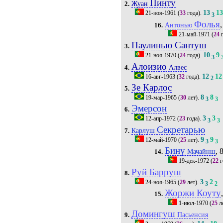
Пинту
Жуан
2.
13
1
21-ноя-1961
(
33
года).
3
Фолья
,
Антонью
16.
21-май-1971
(
24
г
Паулинью Сантуш
3.
10
9
21-ноя-1970
(
24
года).
3
Алоизио
Алвес
4.
12
12
16-авг-1963
(
32
года).
2
Зе Карлос
5.
8
8
19-мар-1965
(
30
лет).
3
3
Эмерсон
6.
3
3
12-апр-1972
(
23
года).
3
3
Секретарью
Карлуш
7.
9
9
12-май-1970
(
25
лет).
3
3
Бину
, 
Мачайнш
14.
19-дек-1972
(
22
г
Руй Барруш
8.
3
2
24-ноя-1965
(
29
лет).
3
2
Жоржи Коуту
15.
1-июл-1970
(
25
л
Домингуш
Пасьенсия
9.