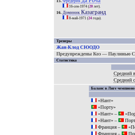
да Роча
Фредерик
15.
16-сен-1974
(
20
лет).
Казагранд
Доминик
16.
8-май-1971
(
24
года).
Тренеры
Жан-Клод СЮОДО
Предупреждены Коэ — Паулинью С
Статистика
Средний в
Средний 
Баланс в Лиге чемпионов
«Нант»
«Порту»
«Нант» –
«Пор
«Нант» –
Порт
Франция –
«П
Франция –
Пор