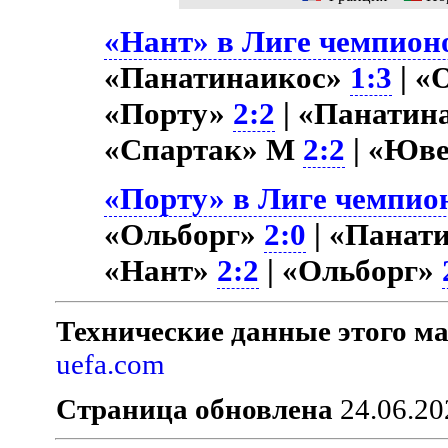
«Нант» в Лиге чемпионо
«Панатинаикос»
1:3
| «
«Порту»
2:2
| «Панатин
«Спартак» М
2:2
| «Юв
«Порту» в Лиге чемпион
«Ольборг»
2:0
| «Панат
«Нант»
2:2
| «Ольборг»
Технические данные этого ма
uefa.com
Страница обновлена
24.06.20