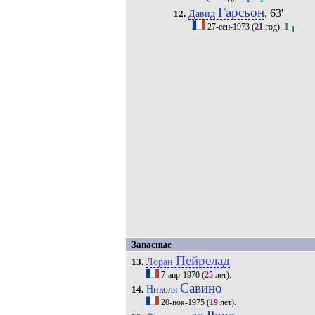
Гарсьон
, 63'
Давид
12.
1
27-сен-1973
(
21
год).
1
Запасные
Пейрелад
Лоран
13.
7-апр-1970
(
25
лет).
Савино
Николя
14.
20-ноя-1975
(
19
лет).