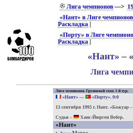
Лига чемпионов
—>
1
«Нант» в Лиге чемпионо
Раскладка
|
«Порту» в Лиге чемпион
Раскладка
|
«Нант» – 
Лига чемпи
Лига чемпионов. Групповой этап. 1-й тур.
«Нант»
—
«Порту»
. 0:0
13 сентября 1995 г.
Нант.
«Божуар –
Судья –
Ханс-Йюрген Вебер.
«Нант»
Марро