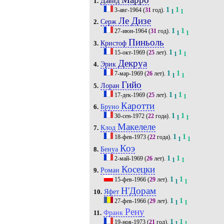
Давид
1.
1
1
3-авг-1964
(
31
год).
1
1
Ле Дизе
Серж
2.
1
1
27-июн-1964
(
31
год).
1
1
Пиньоль
Кристоф
3.
1
1
15-окт-1969
(
25
лет).
1
1
Декруа
Эрик
4.
1
1
7-мар-1969
(
26
лет).
1
1
Гийо
Лоран
5.
1
1
17-дек-1969
(
25
лет).
1
1
Каротти
Бруно
6.
1
1
30-сен-1972
(
22
года).
1
1
Макелеле
Клод
7.
1
1
18-фев-1973
(
22
года).
1
1
Коэ
Бенуа
8.
1
1
2-май-1969
(
26
лет).
1
1
Косецки
Роман
9.
1
1
15-фев-1966
(
29
лет).
1
1
Н'Дорам
Яфет
10.
1
1
27-фев-1966
(
29
лет).
1
1
Рену
Франк
11.
1
1
19-ноя-1973
(
21
год).
1
1