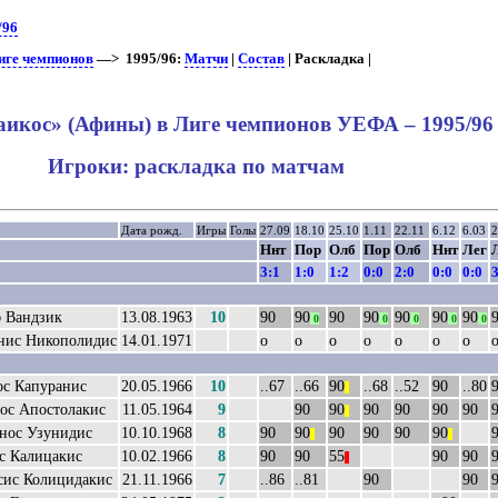
/96
иге чемпионов
—> 1995/96:
Матчи
|
Состав
| Раскладка |
икос» (Афины) в Лиге чемпионов УЕФА – 1995/96
Игроки: раскладка по матчам
Дата рожд.
Игры
Голы
27.09
18.10
25.10
1.11
22.11
6.12
6.03
2
Ннт
Пор
Олб
Пор
Олб
Ннт
Лег
3:1
1:0
1:2
0:0
2:0
0:0
0:0
3
 Вандзик
13.08.1963
10
90
90
90
90
90
90
90
0
0
0
0
0
нис Никополидис
14.01.1971
о
о
о
о
о
о
о
ос Капуранис
20.05.1966
10
..67
..66
90
..68
..52
90
..80
||
ос Апостолакис
11.05.1964
9
90
90
90
90
90
90
||
нос Узунидис
10.10.1968
8
90
90
90
90
90
90
||
||
с Калицакис
10.02.1966
8
90
90
55
90
90
||
сис Колицидакис
21.11.1966
7
..86
..81
90
90