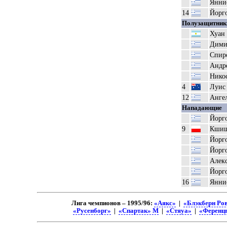
Янни
14
Йорг
Полузащитник
Хуан
Дими
Спир
Андр
Нико
4
Луис
12
Ангел
Нападающие
Йорго
9
Кшиш
Йорго
Йорг
Алек
Йорг
16
Янни
Лига чемпионов – 1995/96:
«Аякс»
|
«Блэкберн Ро
«Русенборг»
|
«Спартак» М
|
«Стяуа»
|
«Ференц