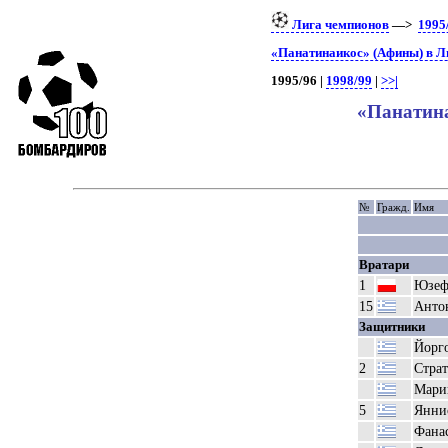
Лига чемпионов
—>
1995
«Панатинаикос» (Афины) в Л
1995/96 |
1998/99
|
>>|
«Панатина
№
Гражд.
Имя
Вратари
1
Юзеф
15
Анто
Защитники
Йорг
2
Страт
Мари
5
Янни
Фана