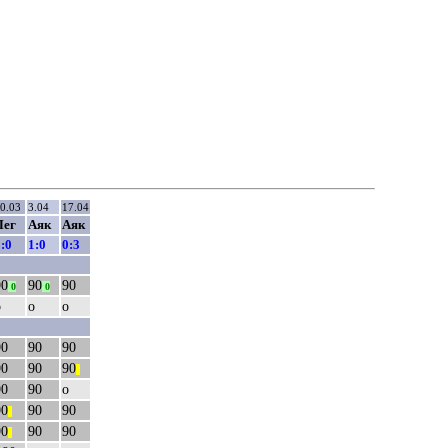
0.03
3.04
17.04
Лег
Аяк
Аяк
:0
1:0
0:3
90
90
90
0
0
о
о
о
90
90
90
90
90
90
||
90
90
о
90
90
90
||
90
90
90
||