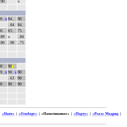
.90
о
0..
84..
90
1
..84
84..
0..
63..
75..
.89
о
..84
.80
..90
..75
90
90
||
9..
90..
90
2
1
..63
90
90
90
90
о
|
«Нант»
|
«Ольборг»
| «Панатинаикос» |
«Порту»
|
«Реал» Мадрид
|