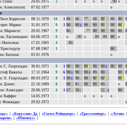
с Гумас
24.05.1975
2
о
о
о
о
..90
о
.
ос Алексопулос
07.02.1977
о
и
 Хосе Боррелли
08.11.1970
10
1
80..
66..
77..
68..
90
90..
90
9
||
трис Маркос
31.01.1971
9
1
90
90
90
90
90
90
90
1
||
||
ос Марангос
20.02.1967
9
86..
..77
90
90
90
80..
8
еас Лагоникакис
04.06.1972
6
о
..90
о
..89
..89
90
о
.
с Ниоплиас
17.01.1965
4
..80
.
 Христодулу
07.08.1967
1
90
ос Басинас
03.01.1976
о
с С. Георгиадис
30.01.1971
9
1
90
90
90
90
90
90
90
||
1
тоф Важиха
17.11.1964
9
6
90
90
90
89..
90
90
8
2
1
с Х. Георгиадис
08.03.1972
8
1
90
90..
90
90
90
90
1
||
||
||
ос Донис
22.10.1969
8
90
81..
90
90
89..
о
сис Алексудис
20.06.1972
4
1
67..
36
52..
90
|
|
1
ос Каффес
14.05.1973
о
о
о
о
с Фомаидис
29.02.1972
верс»
|
«Боруссия» Дд
|
«Глазго Рейнджерс»
|
«Грассхопперс»
|
«Легия»
варош»
|
«Ювентус»
|