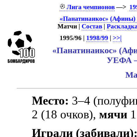
Лига чемпионов
—>
19
«Панатинаикос» (Афины) 
Матчи |
Состав
|
Раскладк
1995/96 |
1998/99
|
>>|
«Панатинаикос» (Афи
УЕФА –
Ма
Место:
3–4 (полуфи
2 (18 очков),
мячи
1
Играли (забивали)