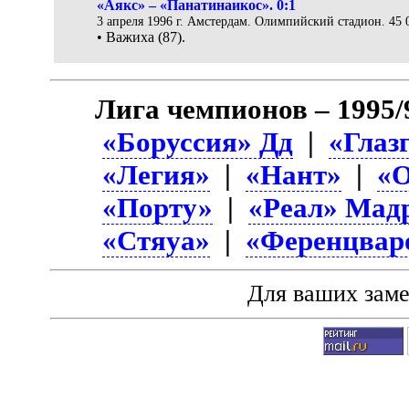
«Аякс» – «Панатинаикос». 0:1
3 апреля 1996 г. Амстердам. Олимпийский стадион. 45 
• Важиха (87).
Лига чемпионов – 1995/
«Боруссия» Дд
|
«Глаз
«Легия»
|
«Нант»
|
«О
«Порту»
|
«Реал» Мад
«Стяуа»
|
«Ференцвар
Для ваших зам