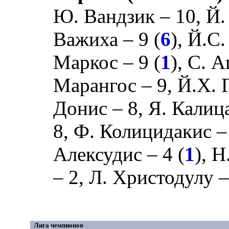
Ю. Вандзик
– 10,
Й.
Важиха
– 9 (
6
),
Й.С.
Маркос
– 9 (
1
),
С. А
Марангос
– 9,
Й.Х. 
Донис
– 8,
Я. Калиц
8,
Ф. Колицидакис
–
Алексудис
– 4 (
1
),
Н
– 2,
Л. Христодулу
–
Лига чемпионов