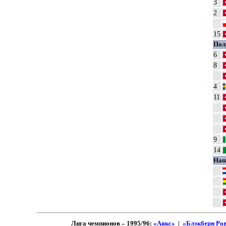
3
2
15
Пол
6
8
4
11
9
14
Нап
Лига чемпионов – 1995/96:
«Аякс»
|
«Блэкберн Ро