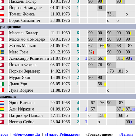
Паскаль Тюлер
10.01.1970
3
90
90
90
||
||
Йоргос Немцудис
01.01.1973
1
90
Томаш Жонса
11.03.1973
1
73..
о
Борис Смилянич
28.09.1976
о
о
узащитники
Марсель Коллер
11.11.1960
6
90
90
90
90
90
||
Массимо Ломбардо
09.01.1973
6
90
90
90
90
90
Жоэль Маньин
31.05.1971
6
67..
..66
90
68..
..87
||
Матс Грен
20.12.1963
5
32
90
90
90
|
|
Александр Комизетти
21.07.1973
5
1
57..
66..
81..
90
||
||
1
Йоханн Фогель
08.03.1977
3
90
76..
90
Гюркан Зерметер
14.02.1974
3
..73
..81
о
Мурат Якин
15.09.1974
2
90
90
Дьюк Уди
05.05.1976
1
58..
||
Лука Йодиче
11.08.1978
о
адающие
Эрик Вискаал
20.03.1968
4
..67
..76
90
..87
Али Ибрахим
01.09.1969
4
1
..57
87..
87..
||
1
Патрик де Наполи
17.11.1975
3
о
..58
..68
о
||
Нестор Субиа
23.04.1966
2
1
о
90
1
верс»
|
«Боруссия» Дд
|
«Глазго Рейнджерс»
| «Грассхопперс» |
«Легия»