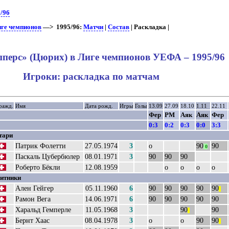
/96
иге чемпионов
—> 1995/96:
Матчи
|
Состав
| Раскладка |
пперс» (Цюрих) в Лиге чемпионов УЕФА – 1995/96
Игроки: раскладка по матчам
ражд.
Имя
Дата рожд.
Игры
Голы
13.09
27.09
18.10
1.11
22.11
Фер
РМ
Аяк
Аяк
Фер
0:3
0:2
0:3
0:0
3:3
тари
Патрик Фолетти
27.05.1974
3
о
90
90
0
Паскаль Цубербюлер
08.01.1971
3
90
90
90
Роберто Бёкли
12.08.1959
о
о
о
о
итники
Ален Гейгер
05.11.1960
6
90
90
90
90
90
||
Рамон Вега
14.06.1971
6
90
90
90
90
90
Харальд Гемперле
11.05.1968
3
90
90
||
Бернт Хаас
08.04.1978
3
о
о
90
90
||