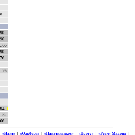
о
90
90
..66
90
76..
..76
82..
||
..82
66..
|
«Нант»
|
«Ольборг»
|
«Панатинаикос»
|
«Порту»
|
«Реал» Мадрид
|