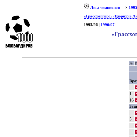
Лига чемпионов
—>
1995
«Грассхопперс» (Цюрих) в Л
1995/96 |
1996/97
|
«Грассхо
№
Г
Вра
1
16
Защ
5