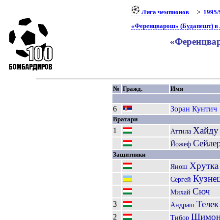
Лига чемпионов
—>
1995/
«Ференцварош» (Будапешт) в
«Ференцвар
№
Гражд.
Имя
6
Зоран
Кунтич
Вратари
Хайду
1
Аттила
Сейле
Йожеф
Защитники
Хрутка
Янош
Кузне
Сергей
Сюч
Михай
Телек
3
Андраш
Шимо
2
Тибор