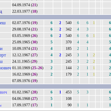
04.09.1974 (
21
)
ц
22.03.1977 (
18
)
теш
02.07.1976 (
19
)
6
2
540
6
6
1
6
29.08.1974 (
21
)
6
2
342
4
3
6
03.05.1969 (
26
)
6
2
540
6
6
1
6
р
25.09.1965 (
30
)
5
370
4
4
5
ки
10.09.1974 (
21
)
4
185
2
1
4
ерт
12.12.1967 (
27
)
4
2
245
3
1
2
4
еш
24.11.1965 (
29
)
3
245
3
2
2
3
нович
01.10.1969 (
25–26
)
2
144
2
1
1
2
16.02.1969 (
26
)
2
179
2
1
1
2
07.09.1976 (
19
)
вич
01.02.1967 (
28
)
6
1
453
5
3
6
04.06.1968 (
27
)
5
108
5
17.09.1977 (
17
)
1
90
1
1
1
м