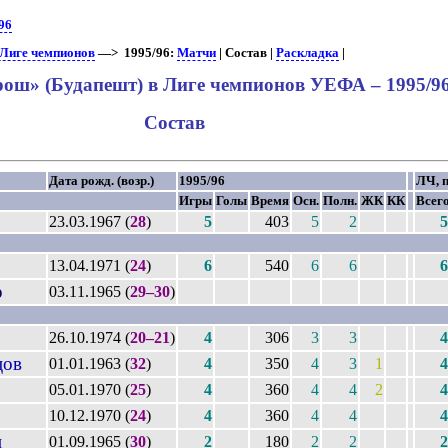
96
 Лиге чемпионов
—> 1995/96:
Матчи
| Состав |
Раскладка
|
ош» (Будапешт) в Лиге чемпионов УЕФА – 1995/9
Состав
Дата рожд. (возр.)
1995/96
ЛЧ, п
Игры
Голы
Время
Осн.
Полн.
ЖК
КК
Всег
23.03.1967 (
28
)
5
403
5
2
5
13.04.1971 (
24
)
6
540
6
6
6
р
03.11.1965 (
29–30
)
26.10.1974 (
20–21
)
4
306
3
3
4
цов
01.01.1963 (
32
)
4
350
4
3
1
4
05.01.1970 (
25
)
4
360
4
4
2
4
10.12.1970 (
24
)
4
360
4
4
4
н
01.09.1965 (
30
)
2
180
2
2
2