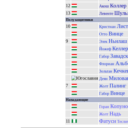
Коллер
12
Акош
Шуль
13
Левенте
Полузащитники
Лис
10
Кристиан
Винце
Отто
Ньилаш
9
Элек
Келле
Йожеф
Завадс
Габор
Альб
Флориан
Кечк
Зольтан
Милова
Деян
Палинг
7
Жолт
Винце
Габор
Нападающие
Копуно
Горан
Надь
Жолт
Фатуси
11
Тесли