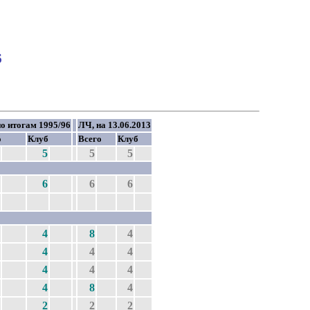
6
о итогам 1995/96
ЛЧ, на 13.06.2013
о
Клуб
Всего
Клуб
5
5
5
6
6
6
4
8
4
4
4
4
4
4
4
4
8
4
2
2
2