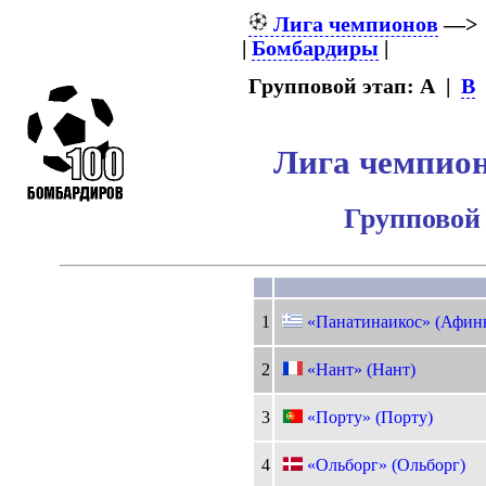
Лига чемпионов
—
|
Бомбардиры
|
Групповой этап: A |
B
Лига чемпион
Групповой 
1
«Панатинаикос» (Афин
2
«Нант» (Нант)
3
«Порту» (Порту)
4
«Ольборг» (Ольборг)