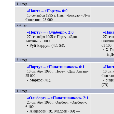
1-й тур
«Нант» – «Порту». 0:0
13 сентября 1995 г. Нант. «Божуар – Луи
Фонтено». 23 000.
2-й тур
«Порту» – «Ольборг». 2:0
«Пана
27 сентября 1995 г. Порту. «Даш
27 сен
Анташ». 25 000.
Олимпий
• Руй Барруш (42, 63).
61 100.
• Х.Ге
— Н'До
3-й тур
«Порту» – «Панатинаикос». 0:1
«Нант
18 октября 1995 г. Порту. «Даш Анташ».
18 окт
25 000.
Фонтено
• Маркос (41).
• Уэде
(75) —
1-й тур
«Ольборг» – «Панатинаикос». 2:1
25 октября 1995 г. Ольборг. «Ольборг».
6 100.
• Андерсен (8), Мадсен (89) —