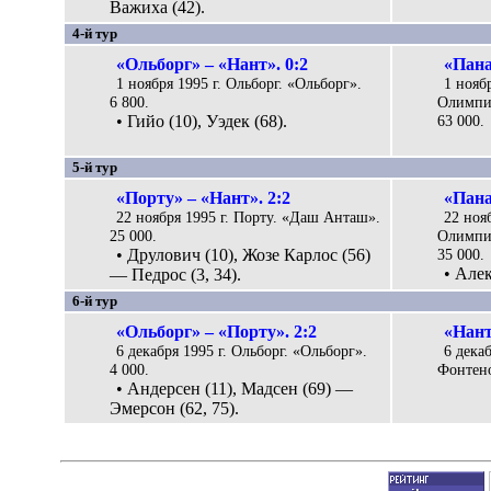
Важиха (42).
4-й тур
«Ольборг» – «Нант». 0:2
«Пана
1 ноября 1995 г. Ольборг. «Ольборг».
1 нояб
6 800.
Олимпий
• Гийо (10), Уэдек (68).
63 000.
5-й тур
«Порту» – «Нант». 2:2
«Пана
22 ноября 1995 г. Порту. «Даш Анташ».
22 ноя
25 000.
Олимпий
• Друлович (10), Жозе Карлос (56)
35 000.
• Алек
— Педрос (3, 34).
6-й тур
«Ольборг» – «Порту». 2:2
«Нант
6 декабря 1995 г. Ольборг. «Ольборг».
6 дека
4 000.
Фонтено
• Андерсен (11), Мадсен (69) —
Эмерсон (62, 75).