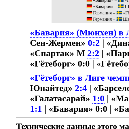
«Бавария» –
«Г
«Бавария» –
Ш
Германия –
«Гё
Германия –
Шв
«Бавария» (Мюнхен) в Л
Сен-Жермен»
0:2
| «Ди
«Спартак» М
2:2
| «Пар
«Гётеборг» 0:0 | «Гётеб
«Гётеборг» в Лиге чемп
Юнайтед»
2:4
| «Барсе
«Галатасарай»
1:0
| «М
1:1
| «Бавария» 0:0 | «
Технические данные этого ма