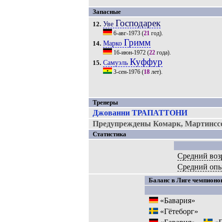
Запасные
Господарек
Уве
12.
6-авг-1973
(
21
год).
Гримм
Марко
14.
16-июн-1972
(
22
года).
Куффур
Самуэль
15.
3-сен-1976
(
18
лет).
Тренеры
Джованни ТРАПАТТОНИ
Предупреждены Комарк, Мартинссо
Статистика
Средний воз
Средний оп
Баланс в Лиге чемпионов
«Бавария»
«Гётеборг»