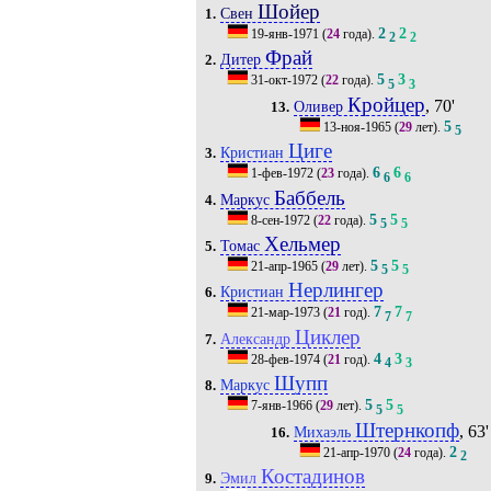
Шойер
Свен
1.
2
2
19-янв-1971
(
24
года).
2
2
Фрай
Дитер
2.
5
3
31-окт-1972
(
22
года).
5
3
Кройцер
, 70'
Оливер
13.
5
13-ноя-1965
(
29
лет).
5
Циге
Кристиан
3.
6
6
1-фев-1972
(
23
года).
6
6
Баббель
Маркус
4.
5
5
8-сен-1972
(
22
года).
5
5
Хельмер
Томас
5.
5
5
21-апр-1965
(
29
лет).
5
5
Нерлингер
Кристиан
6.
7
7
21-мар-1973
(
21
год).
7
7
Циклер
Александр
7.
4
3
28-фев-1974
(
21
год).
4
3
Шупп
Маркус
8.
5
5
7-янв-1966
(
29
лет).
5
5
Штернкопф
, 63'
Михаэль
16.
2
21-апр-1970
(
24
года).
2
Костадинов
Эмил
9.