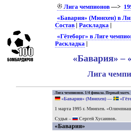
Лига чемпионов
—>
19
«Бавария» (Мюнхен) в Ли
Состав
|
Раскладка
|
«Гётеборг» в Лиге чемпио
Раскладка
|
«Бавария» – «
Лига чемпи
Лига чемпионов. 1/4 финала. Первый матч.
«Бавария» (Мюнхен)
—
«Гёте
1 марта 1995 г.
Мюнхен.
«Олимпиаш
Судья –
Сергей Хусаинов.
«Бавария»