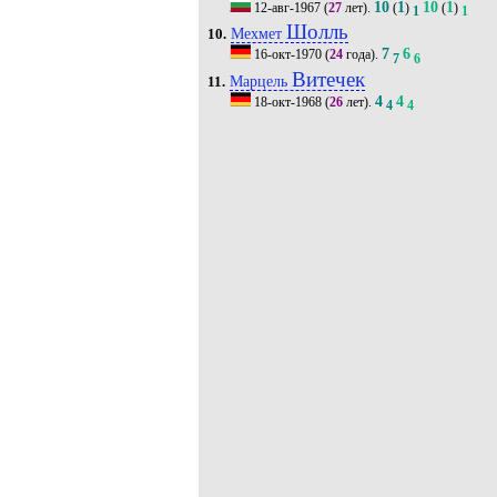
10
1
10
1
12-авг-1967
(
27
лет).
(
)
(
)
1
1
Шолль
Мехмет
10.
7
6
16-окт-1970
(
24
года).
7
6
Витечек
Марцель
11.
4
4
18-окт-1968
(
26
лет).
4
4