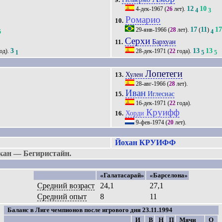
12
10
4-дек-1967
(
26
лет).
4
3
Ромарио
10.
17
11
1
29-янв-1966
(
28
лет).
(
)
5
4
Серхи
Бархуан
11.
3
13
13
од).
28-дек-1971
(
22
года).
1
5
5
Лопетеги
Хулен
13.
28-авг-1966
(
28
лет).
Иван
Иглесиас
15.
16-дек-1971
(
22
года).
Круифф
Хорди
16.
9-фев-1974
(
20
лет).
Йохан КРУИФФ
кан — Бегиристайн.
«Галатасарай»
«Барселона»
Средний возраст
24,1
27,1
Средний опыт
8
11
Баланс в Лиге чемпионов после игрового дня 23.11.1994
И
В
Н
П
Мячи
О