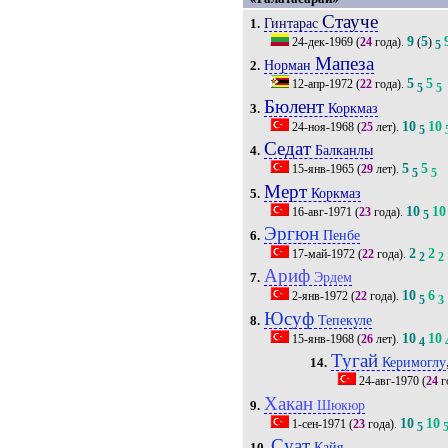
Стауче
Гинтарас
1.
9
5
24-дек-1969
(
24
года).
(
)
5
Мапеза
Норман
2.
5
5
12-апр-1972
(
22
года).
5
5
Бюлент
Коркмаз
3.
10
10
24-ноя-1968
(
25
лет).
5
Седат
Балканлы
4.
5
5
15-янв-1965
(
29
лет).
5
5
Мерт
Коркмаз
5.
10
10
16-авг-1971
(
23
года).
5
Эргюн
Пенбе
6.
2
2
17-май-1972
(
22
года).
2
2
Ариф
Эрдем
7.
10
6
2-янв-1972
(
22
года).
5
3
Юсуф
Тепекуле
8.
10
10
15-янв-1968
(
26
лет).
4
Тугай
Керимоглу
14.
24-авг-1970
(
24
г
Хакан
Шюкюр
9.
10
10
1-сен-1971
(
23
года).
5
Суат
Кайя
10.