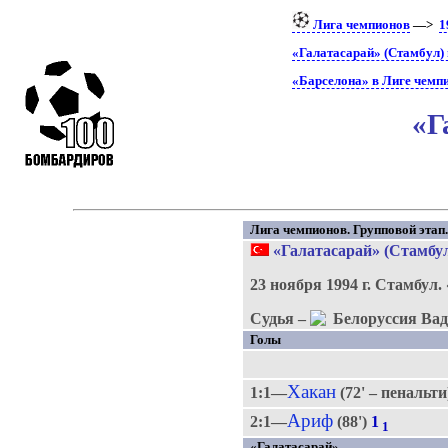
Лига чемпионов
—>
1
«Галатасарай» (Стамбул)
«Барселона» в Лиге чемп
«Г
Лига чемпионов. Групповой этап. 
«Галатасарай» (Стамбу
23 ноября 1994 г.
Стамбул.
Судья –
Вад
Голы
Хакан
1:1—
(72' – пенальт
Ариф
2:1—
(88')
1
1
«Галатасарай»