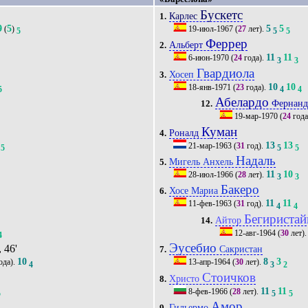
Бускетс
Карлес
1.
9
5
5
5
(
)
19-июл-1967
(
27
лет).
5
5
5
Феррер
Альберт
2.
11
11
6-июн-1970
(
24
года).
3
3
Гвардиола
Хосеп
3.
10
10
18-янв-1971
(
23
года).
5
4
4
Абелардо
Фернанд
12.
19-мар-1970
(
24
года
Куман
Роналд
4.
13
13
21-мар-1963
(
31
год).
5
5
5
Надаль
Мигель Анхель
5.
11
10
28-июл-1966
(
28
лет).
3
3
Бакеро
Хосе Мариа
6.
11
11
11-фев-1963
(
31
год).
4
4
Бегиристай
Айтор
14.
12-авг-1964
(
30
лет)
4
Эусебио
, 46'
Сакристан
7.
10
8
3
ода).
13-апр-1964
(
30
лет).
4
3
2
Стоичков
Христо
8.
11
11
8-фев-1966
(
28
лет).
5
5
5
Амор
Гильермо
9.