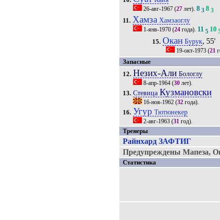
8
8
26-авг-1967
(
27
лет).
3
3
Хамза
Хамзаоглу
11.
11
10
1-янв-1970
(
24
года).
5
Окан
, 55'
Бурук
15.
19-окт-1973
(
21
г
Запасные
Незих-Али
Бологлу
12.
8-апр-1964
(
30
лет).
Кузмановски
Стевица
13.
16-ноя-1962
(
32
года).
Угур
Тютюнекер
16.
2-авг-1963
(
31
год).
Тренеры
Райнхард ЗАФТИГ
Предупреждены Мапеза, О
Статистика