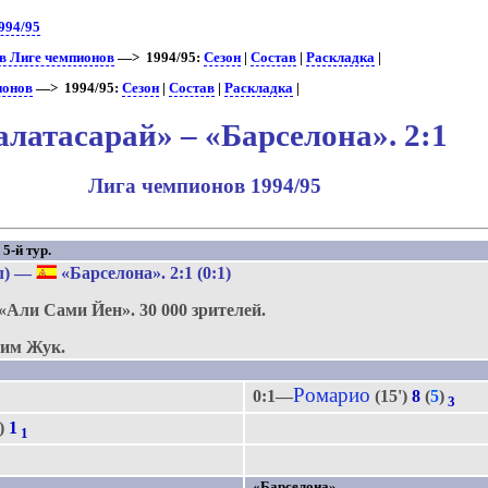
994/95
 в Лиге чемпионов
—> 1994/95:
Сезон
|
Состав
|
Раскладка
|
ионов
—> 1994/95:
Сезон
|
Состав
|
Раскладка
|
алатасарай» – «Барселона». 2:1
Лига чемпионов 1994/95
5-й тур.
л)
—
«Барселона»
. 2:1 (0:1)
«Али Сами Йен».
30 000 зрителей.
им Жук.
Ромарио
0:1—
(15')
8
(
5
)
3
и)
1
1
«Барселона»