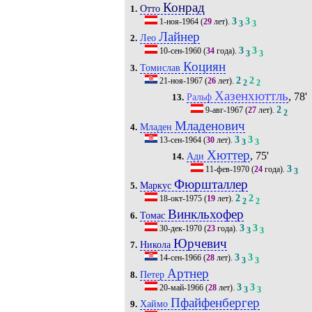
Конрад
Отто
1.
3
3
1-ноя-1964
(
29
лет).
3
3
Лайнер
Лео
2.
3
3
10-сен-1960
(
34
года).
3
3
Коциян
Томислав
3.
2
2
21-ноя-1967
(
26
лет).
2
2
Хазенхюттль
, 78'
Ральф
13.
2
9-авг-1967
(
27
лет).
2
Младенович
Младен
4.
3
3
13-сен-1964
(
30
лет).
3
3
Хюттер
, 75'
Ади
14.
3
11-фев-1970
(
24
года).
3
Фюршталлер
Маркус
5.
2
2
18-окт-1975
(
19
лет).
2
2
Винкльхофер
Томас
6.
3
3
30-дек-1970
(
23
года).
3
3
Юрчевич
Никола
7.
3
3
14-сен-1966
(
28
лет).
3
3
Артнер
Петер
8.
3
3
20-май-1966
(
28
лет).
3
3
Пфайфенбергер
Хаймо
9.