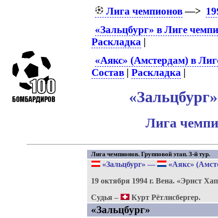
Лига чемпионов
—>
19
«Зальцбург» в Лиге чемп
Раскладка
|
«Аякс» (Амстердам) в Лиг
Состав
|
Раскладка
|
«Зальцбург» 
Лига чемпи
Лига чемпионов. Групповой этап. 3-й тур.
«Зальцбург»
—
«Аякс» (Амст
19 октября 1994 г.
Вена.
«Эрнст Хап
Судья –
Курт Рётлисбергер.
«Зальцбург»