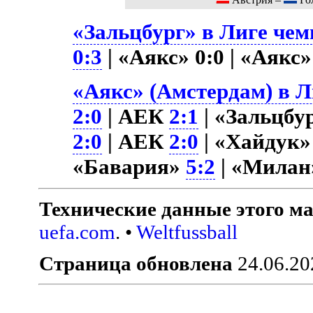
«Зальцбург» в Лиге чем
0:3
| «Аякс» 0:0 | «Аякс
«Аякс» (Амстердам) в Л
2:0
| АЕК
2:1
| «Зальцбур
2:0
| АЕК
2:0
| «Хайдук
«Бавария»
5:2
| «Мила
Технические данные этого ма
uefa.com
. •
Weltfussball
Страница обновлена
24.06.20