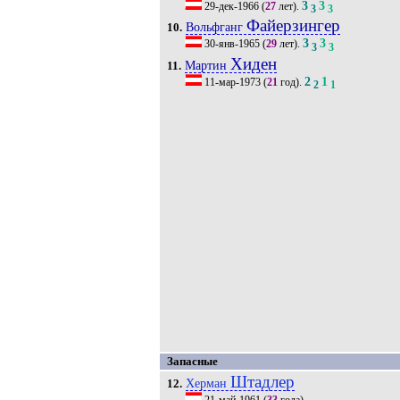
3
3
29-дек-1966
(
27
лет).
3
3
Файерзингер
Вольфганг
10.
3
3
30-янв-1965
(
29
лет).
3
3
Хиден
Мартин
11.
2
1
11-мар-1973
(
21
год).
2
1
Запасные
Штадлер
Херман
12.