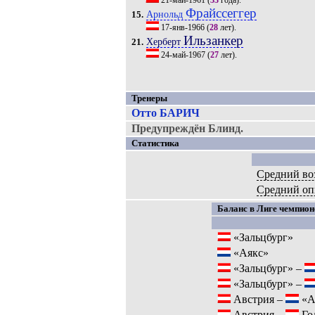
21-май-1961
(
33
года).
Фрайссеггер
Арнольд
15.
17-янв-1966
(
28
лет).
Ильзанкер
Херберт
21.
24-май-1967
(
27
лет).
Тренеры
Отто БАРИЧ
Предупреждён Блинд.
Статистика
Средний во
Средний о
Баланс в Лиге чемпионо
«Зальцбург»
«Аякс»
«Зальцбург» –
«Зальцбург» –
Австрия –
«А
Австрия –
Го