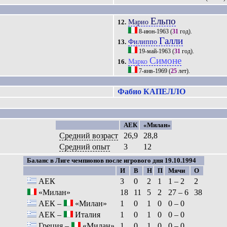
Ельпо
Марио
12.
8-июн-1963
(
31
год).
Галли
Филиппо
13.
19-май-1963
(
31
год).
Симоне
Марко
16.
7-янв-1969
(
25
лет).
Фабио КАПЕЛЛО
АЕК
«Милан»
Средний возраст
26,9
28,8
Средний опыт
3
12
Баланс в Лиге чемпионов после игрового дня 19.10.1994
И
В
Н
П
Мячи
О
АЕК
3
0
2
1
1 – 2
2
«Милан»
18
11
5
2
27 – 6
38
АЕК –
«Милан»
1
0
1
0
0 – 0
АЕК –
Италия
1
0
1
0
0 – 0
Греция –
«Милан»
1
0
1
0
0 – 0