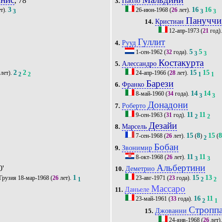
, 78'
Паоло
3.
3
16
16
т).
26-июн-1968
(
26
лет).
3
3
3
Пануччи
Кристиан
14.
12-апр-1973
(
21
год)
Гуллит
Рууд
4.
5
5
1-сен-1962
(
32
года).
3
3
Костакурта
Алессандро
5.
2
2
15
15
лет).
24-апр-1966
(
28
лет).
2
2
1
1
Барези
Франко
6.
14
14
8-май-1960
(
34
года).
3
3
Донадони
Роберто
7.
11
11
9-сен-1963
(
31
год).
2
2
Дезайи
Марсель
8.
15
8
15
7-сен-1968
(
26
лет).
(
)
(
2
Бобан
Звонимир
9.
11
11
8-окт-1968
(
26
лет).
3
3
Альбертини
0'
Деметрио
10.
1
15
13
18-мар-1968
(
26
лет).
23-авг-1971
(
23
года).
1
2
2
Массаро
Даньеле
11.
16
11
23-май-1961
(
33
года).
2
1
Стропп
Джованни
15.
24-янв-1968
(
26
лет)