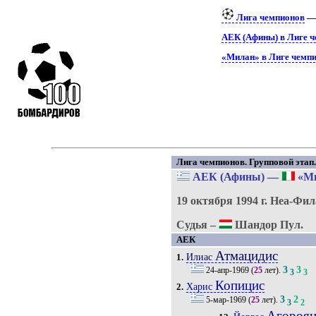
Лига чемпионов
—
АЕК (Афины) в Лиге 
«Милан» в Лиге чемп
Лига чемпионов. Групповой этап. 
АЕК (Афины)
—
«М
19 октября 1994 г.
Неа-Фил
Судья –
Шандор Пул.
АЕК
Атмацидис
Илиас
1.
3
3
24-апр-1969
(
25
лет).
3
3
Копицис
Харис
2.
3
2
5-мар-1969
(
25
лет).
3
2
Агороян