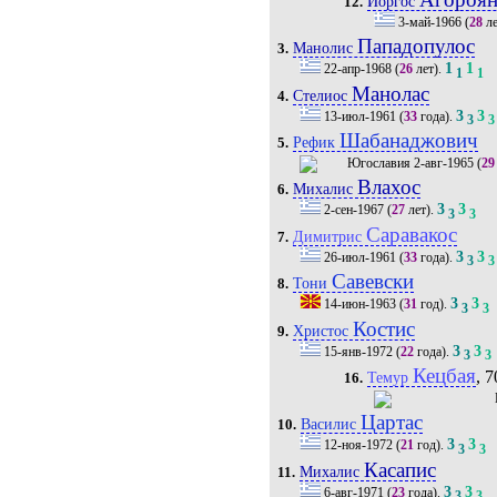
Йоргос
12.
3-май-1966
(
28
ле
Пападопулос
Манолис
3.
1
1
22-апр-1968
(
26
лет).
1
1
Манолас
Стелиос
4.
3
3
13-июл-1961
(
33
года).
3
3
Шабанаджович
Рефик
5.
2-авг-1965
(
29
Влахос
Михалис
6.
3
3
2-сен-1967
(
27
лет).
3
3
Саравакос
Димитрис
7.
3
3
26-июл-1961
(
33
года).
3
3
Савевски
Тони
8.
3
3
14-июн-1963
(
31
год).
3
3
Костис
Христос
9.
3
3
15-янв-1972
(
22
года).
3
3
Кецбая
, 7
Темур
16.
Цартас
Василис
10.
3
3
12-ноя-1972
(
21
год).
3
3
Касапис
Михалис
11.
3
3
6-авг-1971
(
23
года).
3
3