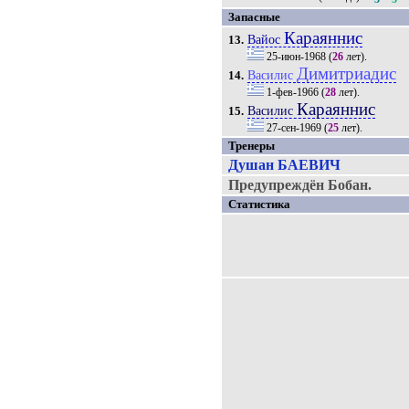
Запасные
Караяннис
Вайос
13.
25-июн-1968
(
26
лет).
Димитриадис
Василис
14.
1-фев-1966
(
28
лет).
Караяннис
Василис
15.
27-сен-1969
(
25
лет).
Тренеры
Душан БАЕВИЧ
Предупреждён Бобан.
Статистика