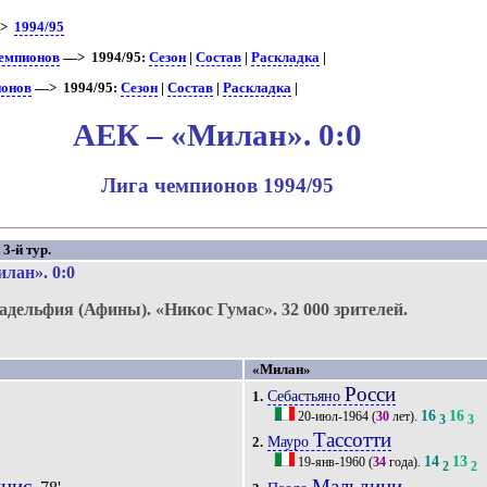
>
1994/95
чемпионов
—> 1994/95:
Сезон
|
Состав
|
Раскладка
|
ионов
—> 1994/95:
Сезон
|
Состав
|
Раскладка
|
АЕК – «Милан». 0:0
Лига чемпионов 1994/95
3-й тур.
илан»
. 0:0
адельфия (Афины).
«Никос Гумас».
32 000 зрителей.
«Милан»
Росси
Себастьяно
1.
16
16
20-июл-1964
(
30
лет).
3
3
Тассотти
Мауро
2.
14
13
19-янв-1960
(
34
года).
2
2
нис
Мальдини