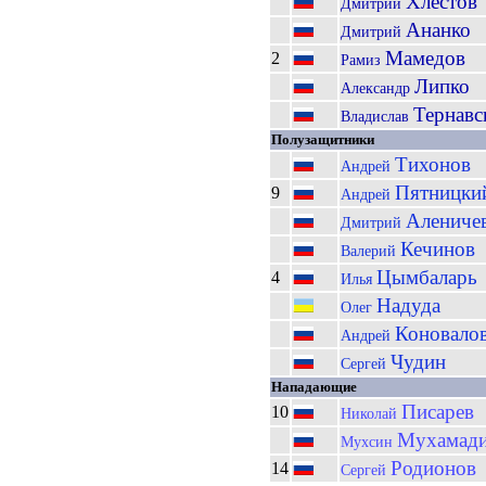
Хлестов
Дмитрий
Ананко
Дмитрий
Мамедов
2
Рамиз
Липко
Александр
Тернавс
Владислав
Полузащитники
Тихонов
Андрей
Пятницки
9
Андрей
Алениче
Дмитрий
Кечинов
Валерий
Цымбаларь
4
Илья
Надуда
Олег
Коновало
Андрей
Чудин
Сергей
Нападающие
Писарев
10
Николай
Мухамади
Мухсин
Родионов
14
Сергей