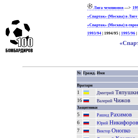
Лига чемпионов
—>
19
«Спартак» (Москва) в Лиге
«Спартак» (Москва) в евро
1993/94
| 1994/95 |
1995/96
«Спарт
№
Гражд.
Имя
Вратари
Тяпушки
1
Дмитрий
Чижов
16
Валерий
Защитники
Рахимов
5
Рашид
Никифоро
6
Юрий
Онопко
7
Виктор