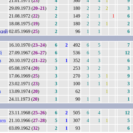
21.01.1971 (
23
)
4
360
4
4
1
9
29.09.1973 (
20–21
)
2
180
2
2
2
3
21.08.1972 (
22
)
2
149
2
1
1
6
18.08.1975 (
19
)
2
180
2
2
1
2
кий
02.05.1969 (
25
)
2
96
1
1
6
16.10.1970 (
23–24
)
6
2
492
6
5
7
й
27.09.1967 (
26–27
)
6
536
6
5
12
в
20.10.1972 (
21–22
)
5
1
352
4
3
6
05.08.1974 (
20
)
3
253
3
2
3
17.06.1969 (
25
)
3
270
3
3
1
9
23.02.1971 (
23
)
3
100
1
1
1
3
в
13.09.1974 (
20
)
3
62
1
3
24.11.1973 (
20
)
1
90
1
1
1
23.11.1968 (
25–26
)
6
2
505
6
4
12
ев
21.10.1966 (
27–28
)
5
1
307
4
1
1
5
03.09.1962 (
32
)
2
1
93
6