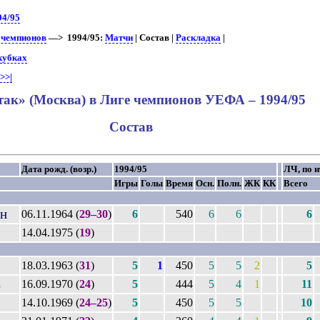
94/95
 чемпионов
—> 1994/95:
Матчи
| Состав |
Раскладка
|
кубках
|
>>|
ак» (Москва) в Лиге чемпионов УЕФА – 1994/95
Состав
Дата рожд. (возр.)
1994/95
ЛЧ, по и
Игры
Голы
Время
Осн.
Полн.
ЖК
КК
Всего
н
06.11.1964 (
29–30
)
6
540
6
6
6
14.04.1975 (
19
)
18.03.1963 (
31
)
5
1
450
5
5
2
5
в
16.09.1970 (
24
)
5
444
5
4
1
11
14.10.1969 (
24–25
)
5
450
5
5
10