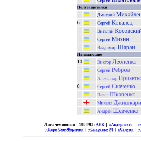
Сергей
Полузащитники
Михайле
Дмитрий
Ковалец
6
Сергей
Косовски
Виталий
Мизин
Сергей
Шаран
Владимир
Нападающие
Леоненко
10
Виктор
Ребров
Сергей
Призетк
Александр
Скаченко
8
Сергей
Шкапенко
Павел
Джишкари
Михаил
Шевченко
Андрей
Лига чемпионов – 1994/95:
АЕК
|
«Андерлехт»
|
«
«Пари Сен-Жермен»
|
«Спартак» М
|
«Стяуа»
|
«