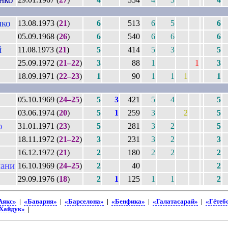
нко
13.08.1973 (
21
)
6
513
6
5
6
05.09.1968 (
26
)
6
540
6
6
6
й
11.08.1973 (
21
)
5
414
5
3
5
25.09.1972 (
21–22
)
3
88
1
1
3
18.09.1971 (
22–23
)
1
90
1
1
1
1
05.10.1969 (
24–25
)
5
3
421
5
4
5
03.06.1974 (
20
)
5
1
259
3
2
5
о
31.01.1971 (
23
)
5
281
3
2
5
18.11.1972 (
21–22
)
3
231
3
2
3
16.12.1972 (
21
)
2
180
2
2
2
ани
16.10.1969 (
24–25
)
2
40
2
29.09.1976 (
18
)
2
1
125
1
1
2
Аякс»
|
«Бавария»
|
«Барселона»
|
«Бенфика»
|
«Галатасарай»
|
«Гётеб
Хайдук»
|