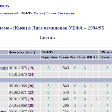
994/95
емпионов
—> 1994/95:
Матчи
| Состав |
Раскладка
|
амо» (Киев) в Лиге чемпионов УЕФА – 1994/95
Состав
Дата рожд. (возр.)
1994/95
ЛЧ, по 
Игры
Голы
Время
Осн.
Полн.
ЖК
КК
Всего
кий
02.01.1975 (
19
)
6
540
6
6
6
14.01.1970 (
24
)
05.08.1968 (
26
)
6
540
6
6
1
6
04.08.1971 (
23
)
6
540
6
6
6
02.01.1975 (
19
)
5
445
5
4
1
5
24.05.1968 (
26
)
4
296
3
3
1
4
нко
29.01.1967 (
27
)
4
334
4
3
4