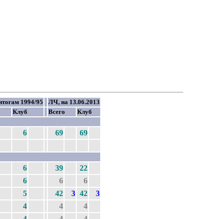
итогам 1994/95
ЛЧ, на 13.06.2013
Клуб
Всего
Клуб
6
69
69
6
39
22
6
6
6
5
42
3
42
3
4
4
4
4
4
4