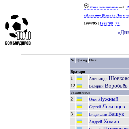
Лига чемпионов
—>
1
«Динамо» (Киев) в Лиге ч
1994/95 |
1997/98
|
>>|
«Дин
№
Гражд.
Имя
Вратари
Шовковс
1
Александр
Воробьёв
12
Валерий
Защитники
Лужный
2
Олег
Леженцев
Сергей
Ващук
3
Владислав
Хомин
Андрей
Шматовале