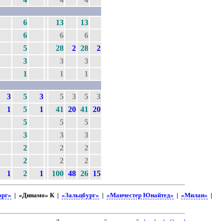
6
13
13
6
6
6
5
28
2
28
2
3
3
3
1
1
1
3
5
3
5
3
5
3
1
5
1
41
20
41
20
5
5
5
3
3
3
2
2
2
2
2
2
1
2
1
100
48
26
15
орг»
| «Динамо» К |
«Зальцбург»
|
«Манчестер Юнайтед»
|
«Милан»
|