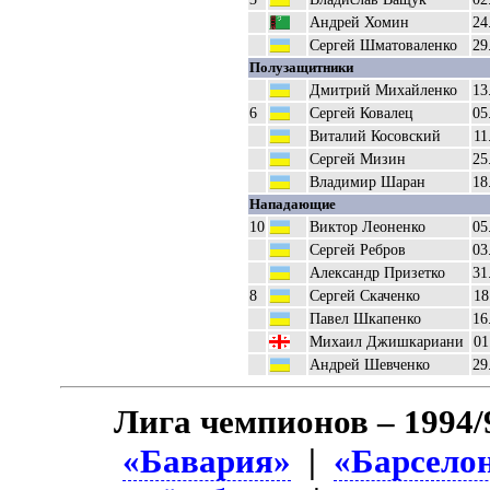
Андрей Хомин
24
Сергей Шматоваленко
29
Полузащитники
Дмитрий Михайленко
13
6
Сергей Ковалец
05
Виталий Косовский
11
Сергей Мизин
25
Владимир Шаран
18
Нападающие
10
Виктор Леоненко
05
Сергей Ребров
03
Александр Призетко
31
8
Сергей Скаченко
18
Павел Шкапенко
16
Михаил Джишкариани
01
Андрей Шевченко
29
Лига чемпионов – 1994/
«Бавария»
|
«Барсело