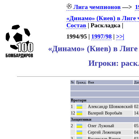
Лига чемпионов
—>
1
«Динамо» (Киев) в Лиге
Состав
| Раскладка |
1994/95 |
1997/98
|
>>|
«Динамо» (Киев) в Лиге
Игроки: раск
№
Гражд.
Имя
Дат
Вратари
1
Александр Шовковский
02
12
Валерий Воробьёв
14
Защитники
2
Олег Лужный
05
Сергей Леженцев
04
3
Владислав Ващук
02