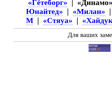
«Гётеборг»
| «Динамо
Юнайтед»
|
«Милан»
М
|
«Стяуа»
|
«Хайду
Для ваших зам