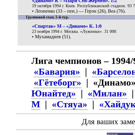
«Динамо» К – «Пари Сен-Жермен». 1:2
19 октября 1994 г. Киев. Республиканский стадион. 93 7
• Леоненко (33 – пен.) — Герэн (26), Веа (76).
Групповой этап. 5-й тур.
«Спартак» М – «Динамо» К. 1:0
23 ноября 1994 г. Москва. «Лужники». 31 000.
• Мухамадиев (51).
Лига чемпионов – 1994/
«Бавария»
|
«Барсело
«Гётеборг»
| «Динамо
Юнайтед»
|
«Милан»
М
|
«Стяуа»
|
«Хайду
Для ваших зам