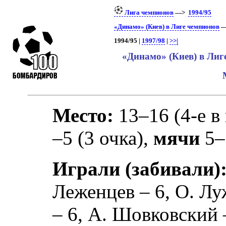
Лига чемпионов
—>
1994/95
«Динамо» (Киев) в Лиге чемпионов
—
1994/95 |
1997/98
|
>>|
«Динамо» (Киев) в Лиг
Место:
13–16 (4-е в
–5 (3 очка),
мячи
5–
Играли (забивали)
Леженцев
– 6,
О. Л
– 6,
А. Шовковский