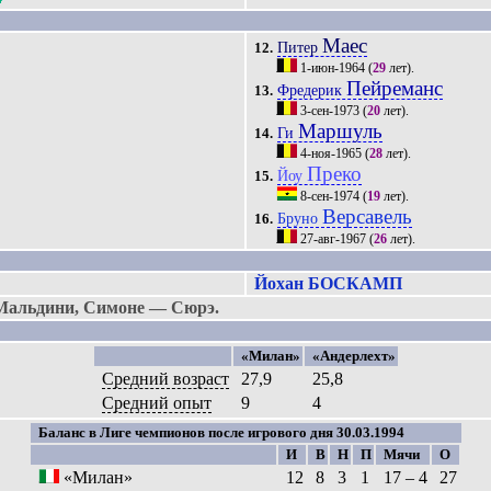
Маес
Питер
12.
1-июн-1964
(
29
лет).
Пейреманс
Фредерик
13.
3-сен-1973
(
20
лет).
Маршуль
Ги
14.
4-ноя-1965
(
28
лет).
Преко
Йоу
15.
8-сен-1974
(
19
лет).
Версавель
Бруно
16.
27-авг-1967
(
26
лет).
Йохан БОСКАМП
Мальдини, Симоне — Сюрэ.
«Милан»
«Андерлехт»
Средний возраст
27,9
25,8
Средний опыт
9
4
Баланс в Лиге чемпионов после игрового дня 30.03.1994
И
В
Н
П
Мячи
О
«Милан»
12
8
3
1
17 – 4
27