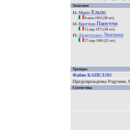
Запасные
Ельпо
Марио
12.
8-июн-1963
(
30
лет).
Пануччи
Кристиан
13.
12-апр-1973
(
20
лет).
Лентини
Джанлуиджи
15.
27-мар-1969
(
25
лет).
Тренеры
Фабио КАПЕЛЛО
Предупреждены Рэдучою, 
Статистика