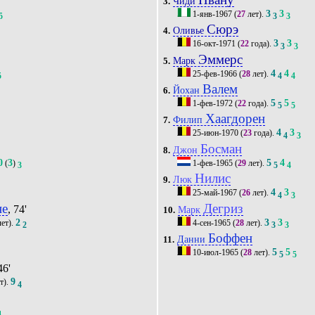
Чиди
3.
3
3
1-янв-1967
(
27
лет).
5
3
3
Сюрэ
Оливье
4.
3
3
16-окт-1971
(
22
года).
3
3
3
Эммерс
Марк
5.
4
4
25-фев-1966
(
28
лет).
5
4
4
Валем
Йохан
6.
5
5
1-фев-1972
(
22
года).
5
5
Хаагдорен
Филип
7.
4
3
25-июн-1970
(
23
года).
4
3
Босман
Джон
8.
0
3
5
4
(
)
1-фев-1965
(
29
лет).
3
5
4
Нилис
Люк
9.
4
3
25-май-1967
(
26
лет).
4
3
не
Дегриз
, 74'
Марк
10.
2
3
3
ет).
4-сен-1965
(
28
лет).
2
3
3
Боффен
Данни
11.
5
5
10-июл-1965
(
28
лет).
5
5
46'
9
т).
4
4