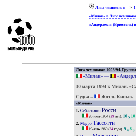
Лига чемпионов
—>
1
«Милан» в Лиге чемпион
«Андерлехт» (Брюссель) 
Лига чемпионов 1993/94. Группово
«Милан»
—
«Андерле
30 марта 1994 г.
Милан.
«С
Судья –
Жоэль Кинью.
«Милан»
Росси
Себастьяно
1.
10
10
20-июл-1964
(
29
лет).
5
Тассотти
Мауро
2.
9
8
19-янв-1960
(
34
года).
4
3
Мальдини