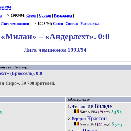
993/94
ов
—> 1993/94:
Сезон
|
Состав
|
Раскладка
|
в Лиге чемпионов
—> 1993/94:
Сезон
|
Состав
|
Раскладка
|
«Милан» – «Андерлехт». 0:0
Лига чемпионов 1993/94
й этап. 5-й тур.
хт» (Брюссель)
. 0:0
ан-Сиро».
39 700 зрителей.
«Андерлехт»
де Вильде
Филипп
1.
5
5
5-июл-1964
(
29
лет).
5
5
5
Крассон
Бертран
2.
5
4
5-окт-1971
(
22
года).
5
4
Нвану