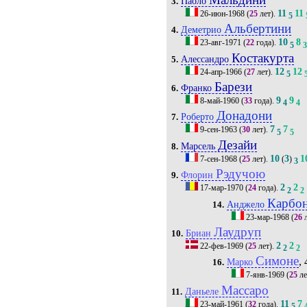
Паоло
3.
11
11
26-июн-1968
(
25
лет).
5
Альбертини
Деметрио
4.
10
8
23-авг-1971
(
22
года).
5
Костакурта
Алессандро
5.
12
12
24-апр-1966
(
27
лет).
5
Барези
Франко
6.
9
9
8-май-1960
(
33
года).
4
4
Донадони
Роберто
7.
7
7
9-сен-1963
(
30
лет).
5
5
Дезайи
Марсель
8.
10
3
1
7-сен-1968
(
25
лет).
(
)
3
Рэдучою
Флорин
9.
2
2
17-мар-1970
(
24
года).
2
2
Карбо
Анджело
14.
23-мар-1968
(
26
л
Лаудруп
Бриан
10.
2
2
22-фев-1969
(
25
лет).
2
2
Симоне
, 
Марко
16.
7-янв-1969
(
25
ле
Массаро
Даньеле
11.
11
7
23-май-1961
(
32
года).
5