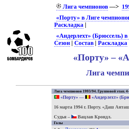
Лига чемпионов
—>
19
«Порту» в Лиге чемпионо
Раскладка
|
«Андерлехт» (Брюссель) в
Сезон
|
Состав
|
Раскладка
«Порту» – «А
Лига чемпи
Лига чемпионов 1993/94. Групповой этап. 4-
«Порту»
—
«Андерлехт» (Брю
16 марта 1994 г.
Порту.
«Даш Анташ
Судья –
Вацлав Крондл.
Голы