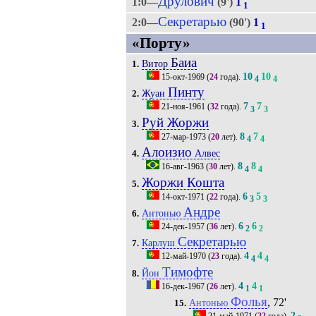
Друлович
1:0—
(9')
1
1
Секретарью
2:0—
(90')
1
1
«Порту»
Баиа
Витор
1.
10
10
15-окт-1969
(
24
года).
4
4
Пинту
Жуан
2.
7
7
21-ноя-1961
(
32
года).
3
3
Руй Жоржи
3.
8
7
27-мар-1973
(
20
лет).
4
4
Алоизио
Алвес
4.
8
8
16-авг-1963
(
30
лет).
4
4
Жоржи Кошта
5.
6
5
14-окт-1971
(
22
года).
3
3
Андре
Антонью
6.
6
6
24-дек-1957
(
36
лет).
2
2
Секретарью
Карлуш
7.
4
4
12-май-1970
(
23
года).
4
4
Тимофте
Йон
8.
4
4
16-дек-1967
(
26
лет).
1
1
Фолья
, 72'
Антонью
15.
2