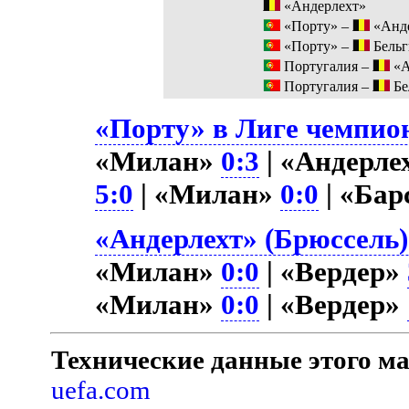
«Андерлехт»
«Порту» –
«Анде
«Порту» –
Бельг
Португалия –
«А
Португалия –
Бе
«Порту» в Лиге чемпион
«Милан»
0:3
| «Андерле
5:0
| «Милан»
0:0
| «Бар
«Андерлехт» (Брюссель)
«Милан»
0:0
| «Вердер»
«Милан»
0:0
| «Вердер»
Технические данные этого ма
uefa.com