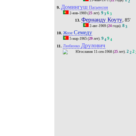
21-май-1971
(
22
года).
2
Домингуш
Пасьенсия
9.
9
6
2-янв-1969
(
25
лет).
3
3
Фернанду Коуту
, 85'
13.
8
2-авг-1969
(
24
года).
3
Семеду
Жозе
10.
9
9
5-мар-1965
(
29
лет).
4
4
Друлович
Любинко
11.
2
2
11-сен-1968
(
25
лет).
2