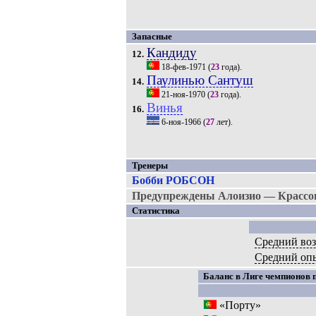
Запасные
Кандиду
12.
18-фев-1971
(
23
года).
Паулинью Сантуш
14.
21-ноя-1970
(
23
года).
Винья
16.
6-ноя-1966
(
27
лет).
Тренеры
Бобби РОБСОН
Предупреждены Алоизио — Крассон
Статистика
Средний воз
Средний оп
Баланс в Лиге чемпионов п
«Порту»