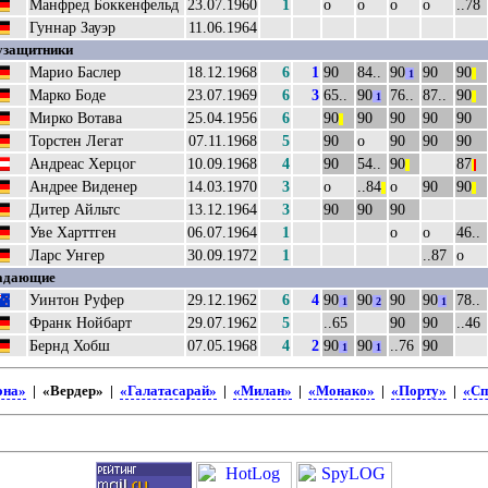
Манфред Боккенфельд
23.07.1960
1
о
о
о
о
..78
Гуннар Зауэр
11.06.1964
узащитники
Марио Баслер
18.12.1968
6
1
90
84..
90
90
90
1
||
Марко Боде
23.07.1969
6
3
65..
90
76..
87..
90
1
||
Мирко Вотава
25.04.1956
6
90
90
90
90
90
||
Торстен Легат
07.11.1968
5
90
о
90
90
90
Андреас Херцог
10.09.1968
4
90
54..
90
87
||
|
|
Андрее Виденер
14.03.1970
3
о
..84
о
90
90
||
||
Дитер Айльтс
13.12.1964
3
90
90
90
Уве Харттген
06.07.1964
1
о
о
46..
Ларс Унгер
30.09.1972
1
..87
о
адающие
Уинтон Руфер
29.12.1962
6
4
90
90
90
90
78..
1
2
1
Франк Нойбарт
29.07.1962
5
..65
90
90
..46
Бернд Хобш
07.05.1968
4
2
90
90
..76
90
1
1
она»
| «Вердер» |
«Галатасарай»
|
«Милан»
|
«Монако»
|
«Порту»
|
«Сп