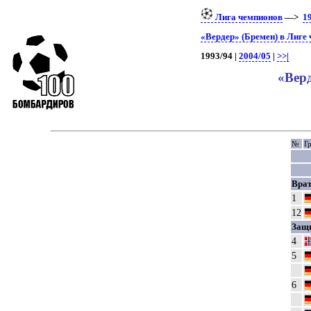
Лига чемпионов
—>
1
«Вердер» (Бремен) в Лиге
1993/94 |
2004/05
|
>>|
«Верд
№
Г
Вра
1
12
Защ
4
5
6