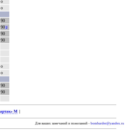
о
о
90
90
2
90
90
о
о
90
90
артак» М
|
Для ваших замечаний и пожеланий -
bombarder@yandex.ru