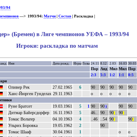
993/94
 чемпионов
—> 1993/94:
Матчи
|
Состав
| Раскладка |
ер» (Бремен) в Лиге чемпионов УЕФА – 1993/94
Игроки: раскладка по матчам
ражд.
Имя
Дата рожд.
Игры
Голы
24.11
8.12
2.03
16.03
30.03
Пор
Анд
Мил
Мил
Пор
2:3
5:3
1:2
1:1
0:5
тари
Оливер Рек
27.02.1965
6
90
90
90
90
90
Ханс-Йюрген Гунделах
29.11.1963
о
о
о
о
о
итники
Руне Братсет
19.03.1961
5
1
90
90
90
90
1
Дитмар Байерсдорфер
16.11.1963
5
46..
90
90
90
||
||
Томас Вольтер
04.10.1963
4
..46
..54
90
90
||
||
Ульрих Боровка
19.05.1962
2
90
Томас Шааф
30.04.1961
1
о
о