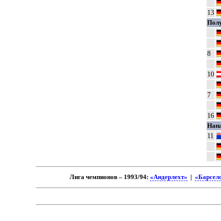
13
Пол
8
10
7
16
Нап
11
Лига чемпионов – 1993/94:
«Андерлехт»
|
«Барсел