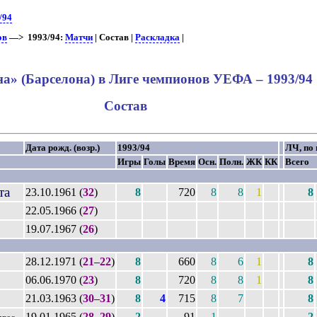
/94
ов
—> 1993/94:
Матчи
| Состав |
Раскладка
|
а» (Барселона) в Лиге чемпионов УЕФА – 1993/94
Состав
Дата рожд. (возр.)
1993/94
ЛЧ, по 
Игры
Голы
Время
Осн.
Полн.
ЖК
КК
Всего
та
23.10.1961 (
32
)
8
720
8
8
1
8
22.05.1966 (
27
)
19.07.1967 (
26
)
28.12.1971 (
21–22
)
8
660
8
6
1
8
06.06.1970 (
23
)
8
720
8
8
1
8
21.03.1963 (
30–31
)
8
4
715
8
7
8
19.01.1965 (
28–29
)
2
91
1
2