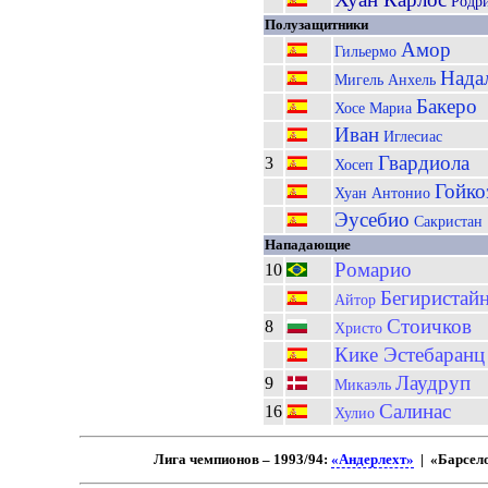
Родри
Полузащитники
Амор
Гильермо
Нада
Мигель Анхель
Бакеро
Хосе Мариа
Иван
Иглесиас
Гвардиола
3
Хосеп
Гойко
Хуан Антонио
Эусебио
Сакристан
Нападающие
Ромарио
10
Бегиристай
Айтор
Стоичков
8
Христо
Кике Эстебаранц
Лаудруп
9
Микаэль
Салинас
16
Хулио
Лига чемпионов – 1993/94:
«Андерлехт»
| «Барсел