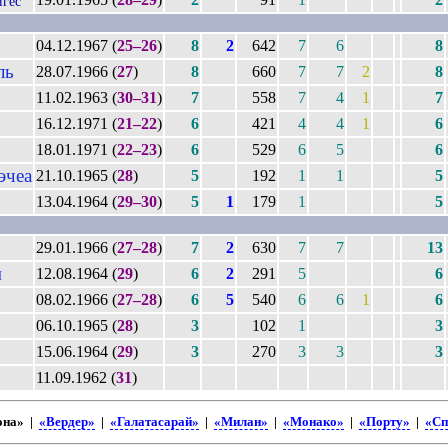
гес
04.12.1967 (
25–26
)
8
2
642
7
6
8
ль
28.07.1966 (
27
)
8
660
7
7
2
8
11.02.1963 (
30–31
)
7
558
7
4
1
7
16.12.1971 (
21–22
)
6
421
4
4
1
6
18.01.1971 (
22–23
)
6
529
6
5
6
эчеа
21.10.1965 (
28
)
5
192
1
1
5
13.04.1964 (
29–30
)
5
1
179
1
5
29.01.1966 (
27–28
)
7
2
630
7
7
13
н
12.08.1964 (
29
)
6
2
291
5
6
08.02.1966 (
27–28
)
6
5
540
6
6
1
6
06.10.1965 (
28
)
3
102
1
3
15.06.1964 (
29
)
3
270
3
3
3
11.09.1962 (
31
)
она» |
«Вердер»
|
«Галатасарай»
|
«Милан»
|
«Монако»
|
«Порту»
|
«Сп