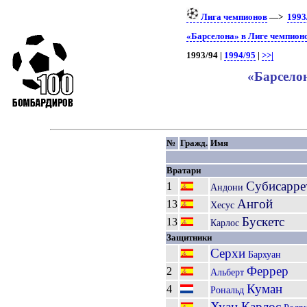
Лига чемпионов
—>
1993
«Барселона» в Лиге чемпион
1993/94 |
1994/95
|
>>|
«Барселон
№
Гражд.
Имя
Вратари
Субисарре
1
Андони
Ангой
13
Хесус
Бускетс
13
Карлос
Защитники
Серхи
Бархуан
Феррер
2
Альберт
Куман
4
Рональд
Хуан Карлос