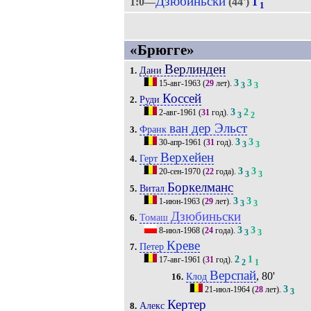
Дзюбиньски
1:0—
(44')
1
1
«Брюгге»
Верлинден
Дани
1.
3
3
15-авг-1963
(
29
лет).
3
3
Коссей
Руди
2.
3
2
2-авг-1961
(
31
год).
3
2
ван дер Эльст
Франк
3.
3
3
30-апр-1961
(
31
год).
3
3
Верхейен
Герт
4.
3
3
20-сен-1970
(
22
года).
3
3
Боркелманс
Витал
5.
3
3
1-июн-1963
(
29
лет).
3
3
Дзюбиньски
Томаш
6.
3
3
8-июл-1968
(
24
года).
3
3
Креве
Петер
7.
2
1
17-авг-1961
(
31
год).
2
1
Верспай
, 80'
Клод
16.
3
21-июл-1964
(
28
лет).
3
Кертер
Алекс
8.