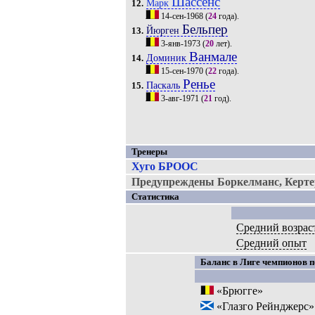
Шассенс
Марк
12.
14-сен-1968
(
24
года).
Бельпер
Йюрген
13.
3-янв-1973
(
20
лет).
Ванмале
Доминик
14.
15-сен-1970
(
22
года).
Ренье
Паскаль
15.
3-авг-1971
(
21
год).
Тренеры
Хуго БРООС
Предупреждены Боркелманс, Керте
Статистика
Средний возрас
Средний опыт
Баланс в Лиге чемпионов п
«Брюгге»
«Глазго Рейнджерс»