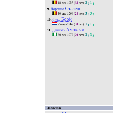
2
1
18-дек-1957
(
35
лет).
2
1
Сталенс
Лоренцо
9.
3
3
30-апр-1964
(
28
лет).
3
3
Боой
Фуке
10.
1
1
25-апр-1962
(
30
лет).
1
1
Амокачи
Даниэль
11.
3
3
30-дек-1972
(
20
лет).
3
3
Запасные