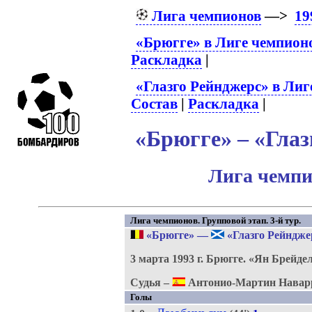
Лига чемпионов
—>
19
«Брюгге» в Лиге чемпион
Раскладка
|
«Глазго Рейнджерс» в Лиг
Состав
|
Раскладка
|
«Брюгге» – «Глаз
Лига чемпи
Лига чемпионов. Групповой этап. 3-й тур.
«Брюгге»
—
«Глазго Рейндже
3 марта 1993 г.
Брюгге.
«Ян Брейде
Судья –
Антонио-Мартин Наварр
Голы