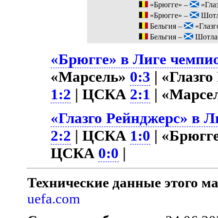
«Брюгге» –
«Гла
«Брюгге» –
Шотл
Бельгия –
«Глазг
Бельгия –
Шотла
«Брюгге» в Лиге чемпио
«Марсель»
0:3
| «Глазго
1:2
| ЦСКА
2:1
| «Марсе
«Глазго Рейнджерс» в Л
2:2
| ЦСКА
1:0
| «Брюгге
ЦСКА
0:0
|
Технические данные этого ма
uefa.com