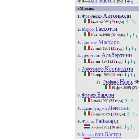
ван Бастен
4:0—
(62')
4
4
«Милан»
Антоньоли
Франческо
1.
1
1
14-сен-1969
(
23
года).
1
1
Тассотти
Мауро
2.
1
1
19-янв-1960
(
32
года).
1
1
Массаро
Даньеле
3.
1
1
23-май-1961
(
31
год).
1
1
Альбертини
Деметрио
4.
1
1
23-авг-1971
(
21
год).
1
1
Костакурта
Алессандро
5.
1
1
24-апр-1966
(
26
лет).
1
1
Нава
, 66
Стефано
13.
19-фев-1969
(
23
г
Барези
Франко
6.
1
1
8-май-1960
(
32
года).
1
1
Лентини
Джанлуиджи
7.
1
1
27-мар-1969
(
23
года).
1
1
Райкаард
Франк
8.
1
1
30-сен-1962
(
30
лет).
1
1
ван Бастен
Марко
9.