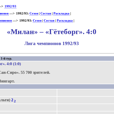
—>
1992/93
ионов
—> 1992/93:
Сезон
|
Состав
|
Раскладка
|
емпионов
—> 1992/93:
Сезон
|
Состав
|
Раскладка
|
«Милан» – «Гётеборг». 4:0
Лига чемпионов 1992/93
1-й тур.
рг»
. 4:0 (1:0)
Сан-Сиро».
55 700 зрителей.
Вингарт.
альти)
2
2