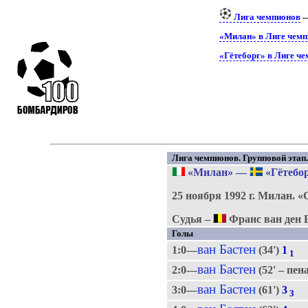
Лига чемпионов
«Милан» в Лиге чемп
«Гётеборг» в Лиге ч
Лига чемпионов. Групповой этап. 
«Милан»
—
«Гётебо
25 ноября 1992 г.
Милан.
«
Судья –
Франс ван ден 
Голы
ван Бастен
1:0—
(34')
1
1
ван Бастен
2:0—
(52' – пен
ван Бастен
3:0—
(61')
3
3