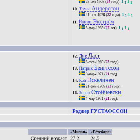
1
1
28-сен-1968
(
24
года).
1
1
Андерссон
Томас
10.
1
1
21-ноя-1970
(
22
года).
1
1
Экстрём
Йонни
11.
1
1
5-мар-1965
(
27
лет).
1
1
Ласт
Дик
12.
3-фев-1969
(
23
года).
Бенгтссон
Патрик
13.
9-мар-1971
(
21
год).
Эскелинен
Кай
14.
21-фев-1969
(
23
года).
Стойчевски
Зоран
16.
4-мар-1971
(
21
год).
Роджер ГУСТАФССОН
«Милан»
«Гётеборг»
Средний возраст
27,2
24,5