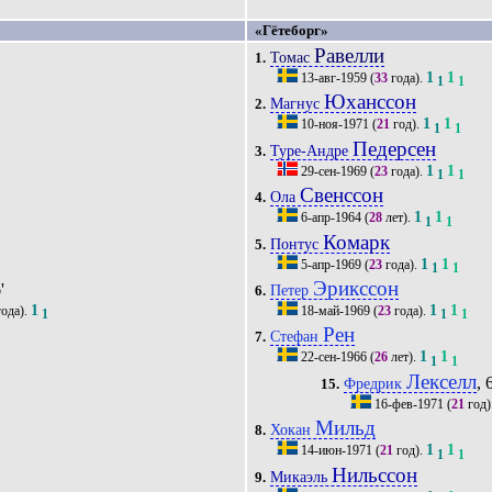
«Гётеборг»
Равелли
Томас
1.
1
1
13-авг-1959
(
33
года).
1
1
Юханссон
Магнус
2.
1
1
10-ноя-1971
(
21
год).
1
1
Педерсен
Туре-Андре
3.
1
1
29-сен-1969
(
23
года).
1
1
Свенссон
Ола
4.
1
1
6-апр-1964
(
28
лет).
1
1
Комарк
Понтус
5.
1
1
5-апр-1969
(
23
года).
1
1
Эрикссон
'
Петер
6.
1
1
1
ода).
18-май-1969
(
23
года).
1
1
1
Рен
Стефан
7.
1
1
22-сен-1966
(
26
лет).
1
1
Лекселл
, 
Фредрик
15.
16-фев-1971
(
21
год)
Мильд
Хокан
8.
1
1
14-июн-1971
(
21
год).
1
1
Нильссон
Микаэль
9.