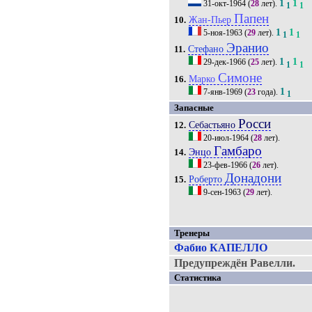
1
1
31-окт-1964
(
28
лет).
1
1
Папен
Жан-Пьер
10.
1
1
5-ноя-1963
(
29
лет).
1
1
Эранио
Стефано
11.
1
1
29-дек-1966
(
25
лет).
1
1
Симоне
Марко
16.
1
7-янв-1969
(
23
года).
1
Запасные
Росси
Себастьяно
12.
20-июл-1964
(
28
лет).
Гамбаро
Энцо
14.
23-фев-1966
(
26
лет).
Донадони
Роберто
15.
9-сен-1963
(
29
лет).
Тренеры
Фабио КАПЕЛЛО
Предупреждён Равелли.
Статистика