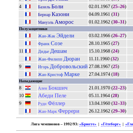
Боли
4
02.01.1967 (
25–26
)
Базиль
Казони
04.09.1961 (
31
)
Бернар
Аморос
01.02.1962 (
30–31
)
Мануэль
Полузащитники
Эйдели
03.02.1966 (
26–27
)
Жан-Жак
Созе
28.10.1965 (
27
)
Франк
Дешам
11
15.10.1968 (
24
)
Дидье
Дюран
11.11.1960 (
32
)
Жан-Филипп
Добровольский
9
27.08.1967 (
25
)
Игорь
Марке
27.04.1974 (
18
)
Жан-Кристоф
Нападающие
Бокшич
8
21.01.1970 (
22–23
)
Ален
Абеди Пеле
10
05.11.1964 (
28
)
Фёллер
9
13.04.1960 (
32–33
)
Руди
Феррери
26.12.1962 (
29–30
)
Жан-Марк
Лига чемпионов – 1992/93:
«Брюгге»
|
«Гётеборг»
|
«Гл