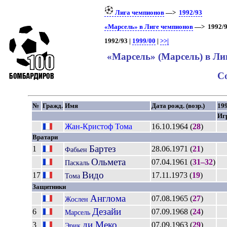
Лига чемпионов
—>
1992/93
«Марсель» в Лиге чемпионов
—> 1992/
1992/93 |
1999/00
|
>>|
«Марсель» (Марсель) в Ли
С
№
Гражд.
Имя
Дата рожд. (возр.)
19
Иг
Жан-Кристоф
Тома
16.10.1964 (
28
)
Вратари
Бартез
1
28.06.1971 (
21
)
Фабьен
Ольмета
07.04.1961 (
31–32
)
Паскаль
Видо
17
17.11.1973 (
19
)
Тома
Защитники
Англома
07.08.1965 (
27
)
Жослен
Дезайи
6
07.09.1968 (
24
)
Марсель
ди Меко
3
07.09.1963 (
29
)
Эрик